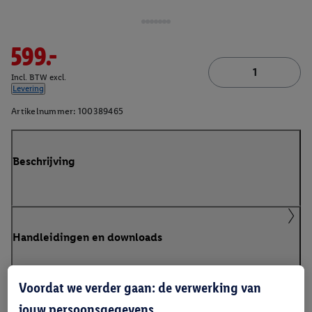
599.-
Incl. BTW excl.
Levering
Artikelnummer:
100389465
Beschrijving
Handleidingen en downloads
Voordat we verder gaan: de verwerking van
jouw persoonsgegevens