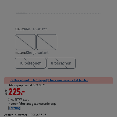
Kleur:
Kies je variant
maten:
Kies je variant
10 personen
8 personen
Online uitverkocht! Vergelijkbare producten vind je hier.
Adviesprijs: vanaf 369.95 *
225.-
vanaf
Incl. BTW excl.
* Door fabrikant geadviseerde prijs
Levering
Artikelnummer:
100343626