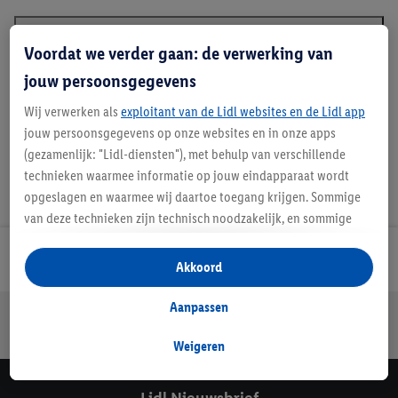
Voordat we verder gaan: de verwerking van
Beschrijving
jouw persoonsgegevens
Wij verwerken als
exploitant van de Lidl websites en de Lidl app
jouw persoonsgegevens op onze websites en in onze apps
(gezamenlijk: "Lidl-diensten"), met behulp van verschillende
technieken waarmee informatie op jouw eindapparaat wordt
opgeslagen en waarmee wij daartoe toegang krijgen. Sommige
van deze technieken zijn technisch noodzakelijk, en sommige
technieken worden met jouw toestemming gebruikt voor het
Lidl Nieuwsbrief
opslaan van voorkeursinstellingen, het verzamelen en
Akkoord
analyseren van statistieken of voor het tonen van
gepersonaliseerde reclame binnen en buiten de Lidl-diensten.
Aanpassen
Jouw voordelen bij ons als Lidl webshop klant
Als je lid bent van het Lidl Plus-programma, dan worden
Gratis retourneren
Veilig winkelen
30 dagen bedenktijd
gegevens over jouw aankoopgedrag in de winkel ook voor de
Weigeren
hiervoor genoemde doeleinden verwerkt.
Als je hier toestemming geeft aan ons voor het personaliseren
Lidl Nieuwsbrief