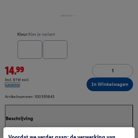
Kleur:
Kies je variant
14.99
Incl. BTW excl.
In Winkelwagen
Levering
Artikelnummer:
100395643
Beschrijving
Voordat we verder gaan: de verwerking van