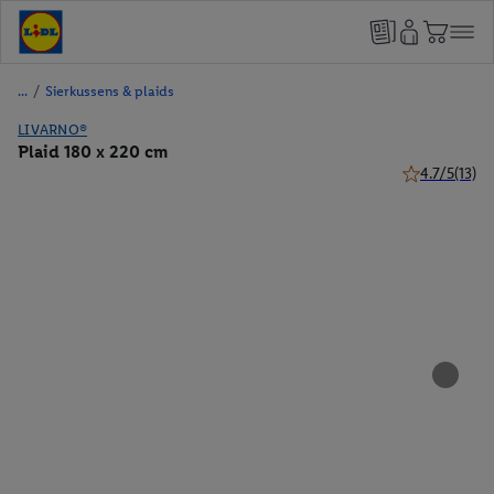
/
Sierkussens & plaids
LIVARNO®
Plaid 180 x 220 cm
4.7/5
(13)
4.7 van 5 ster