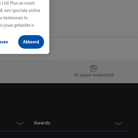
n Lidl Plus-account
A. een speciale online
te herkennen in
an jouw gehashte e-
aan jou zijn
ssen
Akkoord
r producten waarin je
 winkel te plaatsen
innen verschillende
 van jouw gehashte e-
30 dagen bedenktijd
an jou kunnen worden
erking.
en vergelijkbare
en. Meer informatie,
Awards
t moment in te
r
voor meer informatie