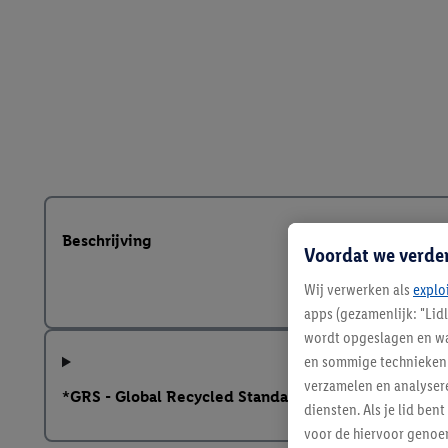
Beschrijving
Voordat we verde
Wij verwerken als
explo
apps (gezamenlijk: "Lid
wordt opgeslagen en wa
en sommige technieken 
verzamelen en analysere
*GRS - Global Recycled Standard
diensten. Als je lid b
voor de hiervoor genoe