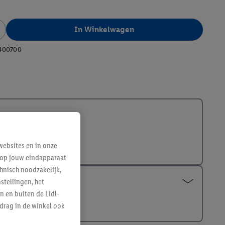
In Winkelwagen
400700
ebsites en in onze
e op jouw eindapparaat
hnisch noodzakelijk,
tellingen, het
n en buiten de Lidl-
drag in de winkel ook