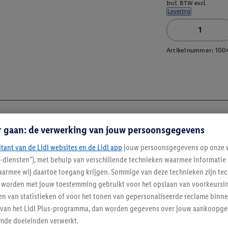
Incl. BTW excl.
Levering
Artikelnummer:
100
r gaan: de verwerking van jouw persoonsgegevens
itant van de Lidl websites en de Lidl app
jouw persoonsgegevens op onze w
l-diensten"), met behulp van verschillende technieken waarmee informati
armee wij daartoe toegang krijgen. Sommige van deze technieken zijn tec
worden met jouw toestemming gebruikt voor het opslaan van voorkeursins
n van statistieken of voor het tonen van gepersonaliseerde reclame binne
ent van het Lidl Plus-programma, dan worden gegevens over jouw aankoopge
mde doeleinden verwerkt.