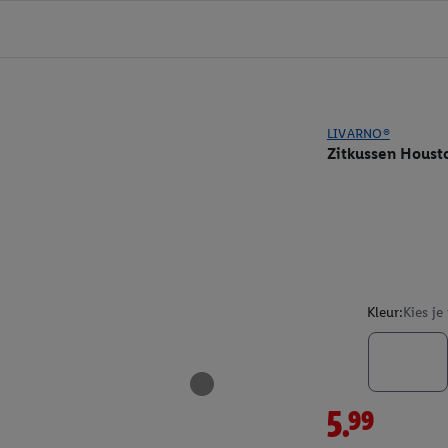
LIVARNO®
Zitkussen Houst
Kleur:
Kies je
5.99