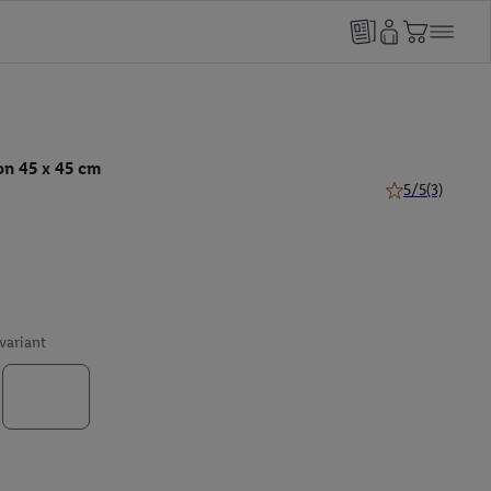
on 45 x 45 cm
5/5
(3)
5 van 5 sterren 
 variant