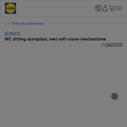
/
Toilet & accessoires
SCHÜTTE
WC zitting duroplast, met soft-close-mechanisme
3.8/5
(123)
3.8 van 5 sterr