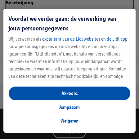
Beschrijving
Voordat we verder gaan: de verwerking van
jouw persoonsgegevens
Wij verwerken als
exploitant van de Lidl websites en de Lidl app
jouw persoonsgegevens op onze websites en in onze apps
(gezamenlijk: "Lidl-diensten"), met behulp van verschillende
technieken waarmee informatie op jouw eindapparaat wordt
opgeslagen en waarmee wij daartoe toegang krijgen. Sommige
Lidl Nieuwsbrief
van deze technieken zijn technisch noodzakelijk, en sommige
technieken worden met jouw toestemming gebruikt voor het
opslaan van voorkeursinstellingen, het verzamelen en
Jouw voordelen bij ons als Lidl webshop klant
Akkoord
analyseren van statistieken of voor het tonen van
Gratis retourneren
Veilig winkelen
30 dagen bedenktijd
gepersonaliseerde reclame binnen en buiten de Lidl-diensten.
Aanpassen
Als je lid bent van het Lidl Plus-programma, dan worden
gegevens over jouw aankoopgedrag in de winkel ook voor de
Weigeren
Lidl Nieuwsbrief
hiervoor genoemde doeleinden verwerkt.
Schrijf je in
Als je hier toestemming geeft aan ons voor het personaliseren