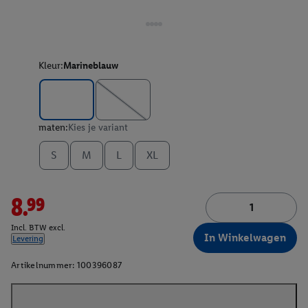
Kleur:
Marineblauw
maten:
Kies je variant
S
M
L
XL
8.99
Incl. BTW excl.
In Winkelwagen
Levering
Artikelnummer:
100396087