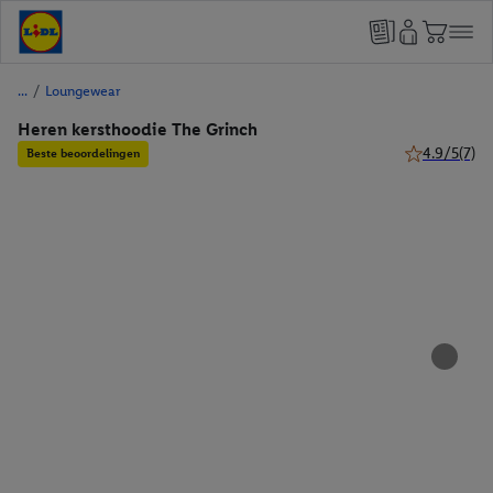
/
Loungewear
Heren kersthoodie The Grinch
4.9/5
(7)
Beste beoordelingen
4.9 van 5 ste