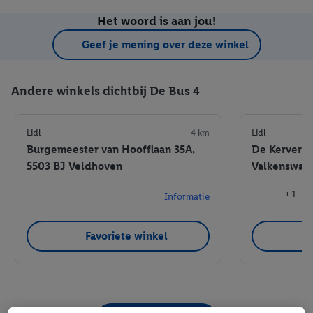
Het woord is aan jou!
Geef je mening over deze winkel
Andere winkels dichtbij De Bus 4
Lidl
4 km
Lidl
Burgemeester van Hoofflaan 35A,
De Kerverij
5503 BJ Veldhoven
Valkenswaa
+ 1
Informatie
Favoriete winkel