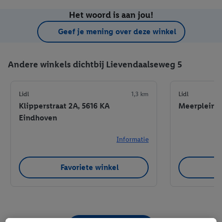
Het woord is aan jou!
Geef je mening over deze winkel
Andere winkels dichtbij Lievendaalseweg 5
Lidl
1,3 km
Lidl
Klipperstraat 2A, 5616 KA
Meerplein 7
Eindhoven
Informatie
Favoriete winkel