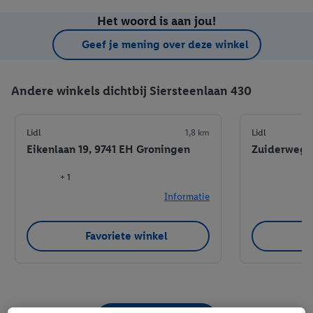
Het woord is aan jou!
Geef je mening over deze winkel
Andere winkels dichtbij Siersteenlaan 430
Lidl
1,8 km
Lidl
Eikenlaan 19, 9741 EH Groningen
Zuiderweg 4
+ 1
Informatie
Favoriete winkel