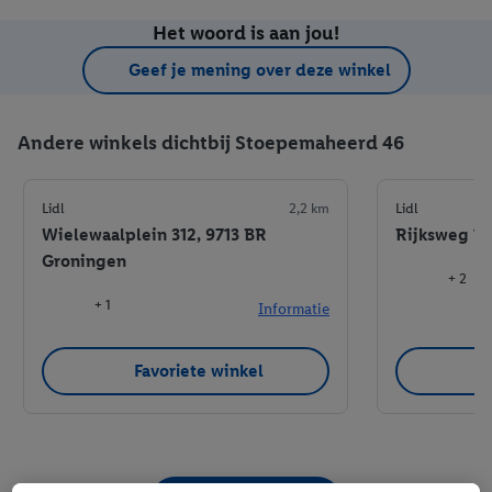
Het woord is aan jou!
Geef je mening over deze winkel
Andere winkels dichtbij Stoepemaheerd 46
Lidl
2,2 km
Lidl
Wielewaalplein 312, 9713 BR
Rijksweg 12
Groningen
+ 2
+ 1
Informatie
Favoriete winkel