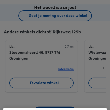
Het woord is aan jou!
Geef je mening over deze winkel
Andere winkels dichtbij Rijksweg 129b
Lidl
2,7 km
Lidl
Stoepemaheerd 46, 9737 TM
Wielewaalpl
Groningen
Groningen
+ 1
Informatie
Favoriete winkel