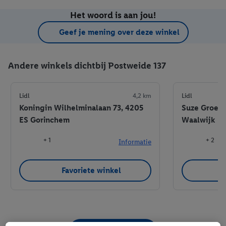
Het woord is aan jou!
Geef je mening over deze winkel
Andere winkels dichtbij Postweide 137
Lidl
4,2 km
Lidl
Koningin Wilhelminalaan 73, 4205
Suze Groene
ES Gorinchem
Waalwijk
+ 1
+ 2
Informatie
Favoriete winkel