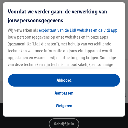
Voordat we verder gaan: de verwerking van
Favoriete winkel
jouw persoonsgegevens
Wij verwerken als
exploitant van de Lidl websites en de Lidl app
jouw persoonsgegevens op onze websites en in onze apps
(gezamenlijk: "Lidl-diensten"), met behulp van verschillende
technieken waarmee informatie op jouw eindapparaat wordt
opgeslagen en waarmee wij daartoe toegang krijgen. Sommige
van deze technieken zijn technisch noodzakelijk, en sommige
Lidl Nieuwsbrief
technieken worden met jouw toestemming gebruikt voor het
opslaan van voorkeursinstellingen, het verzamelen en
Akkoord
analyseren van statistieken of voor het tonen van
Jouw voordelen bij ons als Lidl webshop klant
gepersonaliseerde reclame binnen en buiten de Lidl-diensten.
Aanpassen
Gratis retourneren
Veilig winkelen
30 dagen bedenktijd
Als je lid bent van het Lidl Plus-programma, dan worden
gegevens over jouw aankoopgedrag in de winkel ook voor de
Weigeren
hiervoor genoemde doeleinden verwerkt.
Lidl Nieuwsbrief
Als je hier toestemming geeft aan ons voor het personaliseren
Schrijf je in
van reclame en als je vervolgens een Lidl Plus-account