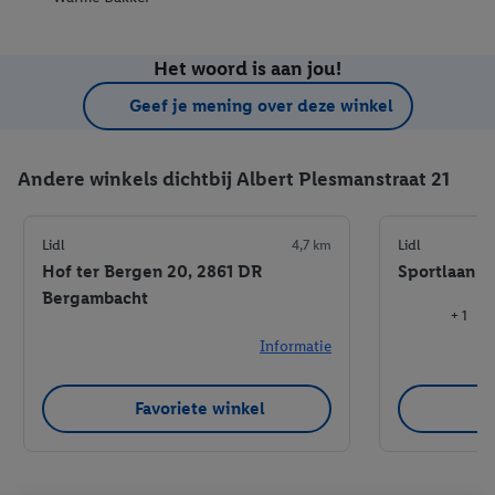
Het woord is aan jou!
Geef je mening over deze winkel
Andere winkels dichtbij Albert Plesmanstraat 21
Lidl
4,7 km
Lidl
Hof ter Bergen 20, 2861 DR
Sportlaan 4
Bergambacht
+ 1
Informatie
Favoriete winkel