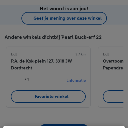
Het woord is aan jou!
Geef je mening over deze winkel
Andere winkels dichtbij Pearl Buck-erf 22
Lidl
3,7 km
Lidl
P.A. de Kok-plein 127, 3318 JW
Overtoompas
Dordrecht
Papendrech
+ 1
Informatie
Favoriete winkel