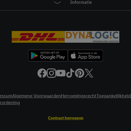
Informatie
privacyverklaring
.
Je vindt de impressum voor de Lidl website hier.
Klik
hie
inzetten.
essum
Algemene Voorwaarden
Herroepingsrecht
Toegankelijkheid
erordening
Contract herroepen