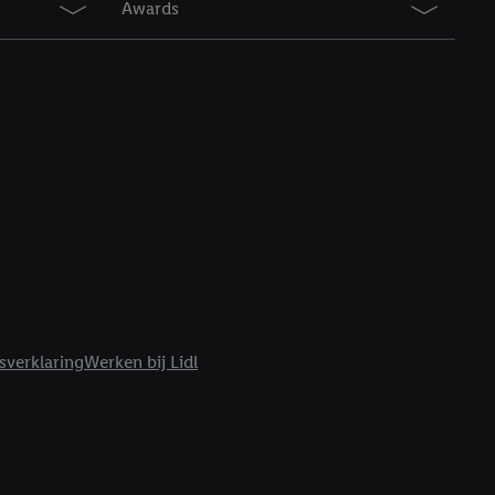
Awards
r
voor meer informatie
sverklaring
Werken bij Lidl