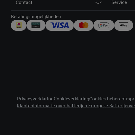
Contact
Service
trekken, vind je in onze
over de cookies die wij 
Betalingsmogelijkheden
Juridische koppelingen
Privacyverklaring
Cookieverklaring
Cookies beheren
Impr
Klanteninformatie over batterijen Europese Batterijenv