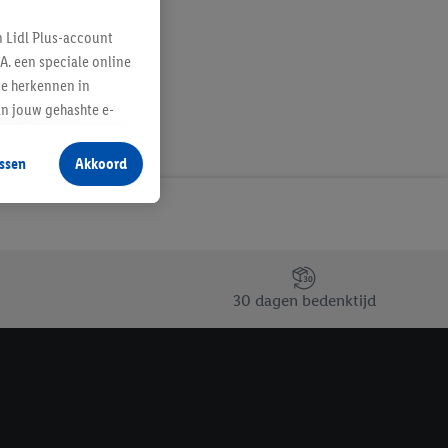
n Lidl Plus-account
A. een speciale online
te herkennen in
an jouw gehashte e-
aan jou zijn
ssen
Akkoord
r producten waarin je
 winkel te plaatsen
innen verschillende
 van jouw gehashte e-
an jou kunnen worden
30 dagen bedenktijd
erking.
en vergelijkbare
en. Meer informatie,
t moment in te