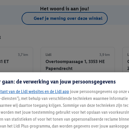
Het woord is aan jou!
Geef je mening over deze winkel
8
3,7 km
Lidl
3,9 km
L
81 ET
Overtoompassage 1, 3353 HE
Papendrecht
r gaan: de verwerking van jouw persoonsgegevens
Informatie
Informatie
itant van de Lidl websites en de Lidl app
jouw persoonsgegevens op onze w
e winkel
Favoriete winkel
l-diensten"), met behulp van verschillende technieken waarmee informati
armee wij daartoe toegang krijgen. Sommige van deze technieken zijn tec
worden met jouw toestemming gebruikt voor het opslaan van voorkeursins
n van statistieken of voor het tonen van gepersonaliseerde reclame binne
ent van het Lidl Plus-programma, dan worden gegevens over jouw aankoopge