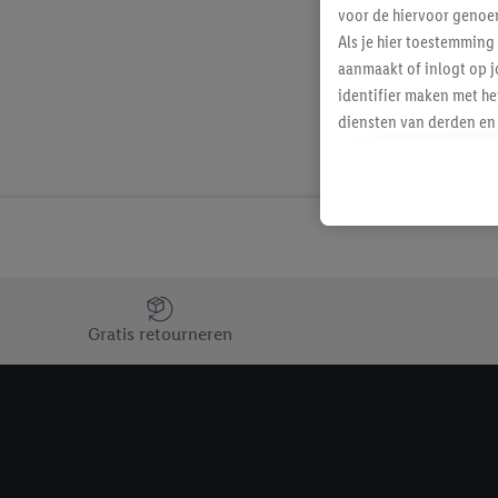
voor de hiervoor genoe
Als je hier toestemming
aanmaakt of inlogt op j
identifier maken met he
diensten van derden en 
mailadres ook worden sa
toegewezen.
Als je hiervoor toeste
eerder interesse hebt g
maar het niet te kopen)
Lidl-diensten worden we
Jouw voordelen bij ons als Lidl webshop klant
mailadres en met eventu
Gratis retourneren
toegewezen.
Onder "Aanpassen" kun 
verwerkingsdoeleinden j
Door te klikken op "Weig
technieken worden gebr
Door op "Akkoord" te kl
inclusief over de opsl