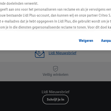
Favoriete winkel
mde doeleinden verwerkt.
 geeft aan ons voor het personaliseren van reclame en als je vervolgens ee
ouw bestaande Lidl Plus-account, dan kunnen wij en onze partner Criteo S.
t e-mailadres dat je hebt opgegeven in Lidl Plus, die gebruikt wordt om je 
om je in die diensten gepersonaliseerde reclame te tonen. Voor dit doel k
mengevoegd met andere identifiers of met identifiers die door Criteo S.A. 
Weigeren
Aanpa
mming geeft, dan kunnen retargeting advertenties worden weergegeven voo
etoond (bijvoorbeeld door het product in een winkelmandje van een online
Lidl Nieuwsbrief
. De retargeting advertenties kunnen op verschillende eindapparaten en b
ergegeven, als verschillende eindapparaten en Lidl-diensten, met behulp
ele andere identifiers of met identifiers waarover Criteo S.A. beschikt, a
Veilig winkelen
je aangeven met welke cookies en vergelijkbare technieken en met welke
e instemt. Verder kan je er meer informatie vinden over de gegevensverw
Lidl Nieuwsbrief
eren", kies je voor de optie dat er enkel technisch noodzakelijke cookies 
uikt.
Schrijf je in
ikken, stem je in met alle verwerkingen voor alle bovengenoemde doeleind
agperiode van de gegevens en je recht om jouw toestemming op elk gewens