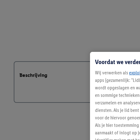
Voordat we verde
Wij verwerken als
explo
Beschrijving
apps (gezamenlijk: "Lid
wordt opgeslagen en wa
en sommige technieken 
verzamelen en analysere
diensten. Als je lid b
voor de hiervoor genoe
Als je hier toestemming
aanmaakt of inlogt op j