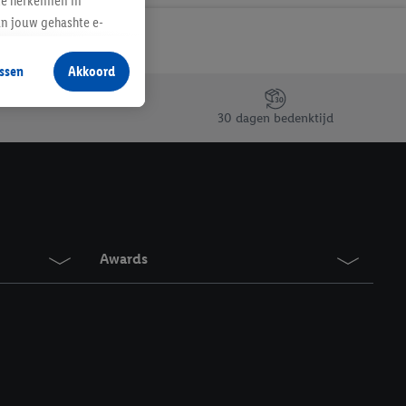
te herkennen in
an jouw gehashte e-
aan jou zijn
ssen
Akkoord
r producten waarin je
 winkel te plaatsen
30 dagen bedenktijd
innen verschillende
 van jouw gehashte e-
an jou kunnen worden
erking.
Awards
en vergelijkbare
en. Meer informatie,
t moment in te
r
voor meer informatie