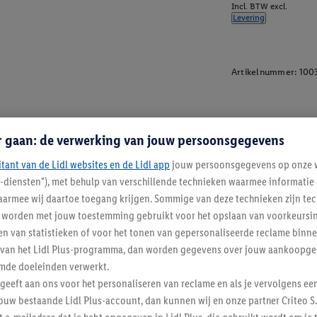
Incl. BTW excl.
Levering
Artikelnummer:
100
r gaan: de verwerking van jouw persoonsgegevens
itant van de Lidl websites en de Lidl app
jouw persoonsgegevens op onze w
l-diensten"), met behulp van verschillende technieken waarmee informati
armee wij daartoe toegang krijgen. Sommige van deze technieken zijn tec
worden met jouw toestemming gebruikt voor het opslaan van voorkeursins
n van statistieken of voor het tonen van gepersonaliseerde reclame binne
ent van het Lidl Plus-programma, dan worden gegevens over jouw aankoopge
mde doeleinden verwerkt.
 geeft aan ons voor het personaliseren van reclame en als je vervolgens ee
ouw bestaande Lidl Plus-account, dan kunnen wij en onze partner Criteo S.