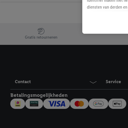
identifier maken met he
diensten van derden en 
mailadres ook worden sa
toegewezen.
Als je hiervoor toeste
Jouw voordelen bij ons als Lidl webshop klant
eerder interesse hebt g
Gratis retourneren
maar het niet te kopen)
Lidl-diensten worden we
mailadres en met eventu
toegewezen.
Onder "Aanpassen" kun 
verwerkingsdoeleinden j
Contact
Service
Door te klikken op "Weig
technieken worden gebr
Betalingsmogelijkheden
Door op "Akkoord" te kl
inclusief over de opsl
trekken, vind je in onze
over de cookies die wij 