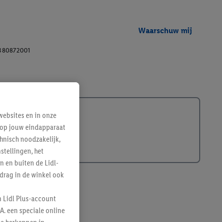
Waarschuw mij
380872001
ebsites en in onze
e op jouw eindapparaat
hnisch noodzakelijk,
tellingen, het
n en buiten de Lidl-
drag in de winkel ook
n Lidl Plus-account
A. een speciale online