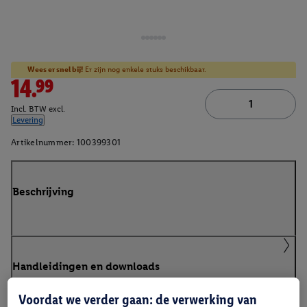
Wees er snel bij!
Er zijn nog enkele stuks beschikbaar.
14.99
Incl. BTW excl.
Levering
Artikelnummer:
100399301
Beschrijving
Handleidingen en downloads
Voordat we verder gaan: de verwerking van