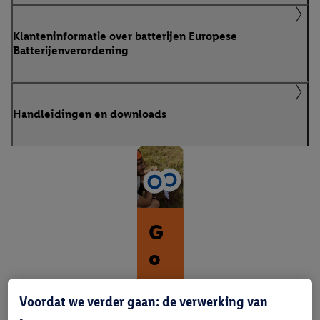
Klanteninformatie over batterijen Europese
Batterijenverordening
Handleidingen en downloads
G
o
ur
Voordat we verder gaan: de verwerking van
m