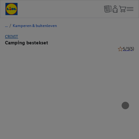
/
Kamperen & buitenleven
CRIVIT
Camping bestekset
5/5
(5)
5 van 5 ste