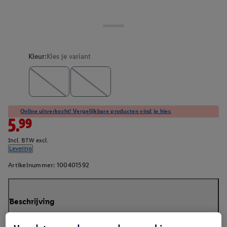
Kleur:
Kies je variant
Online uitverkocht! Vergelijkbare producten vind je hier.
5.99
Incl. BTW excl.
Levering
Artikelnummer:
100401592
Beschrijving