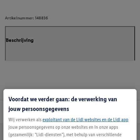
Artikelnummer:
148836
Beschrijving
Voordat we verder gaan: de verwerking van
jouw persoonsgegevens
Lidl Nieuwsbrief
Wij verwerken als
exploitant van de Lidl websites en de Lidl app
jouw persoonsgegevens op onze websites en in onze apps
Jouw voordelen bij ons als Lidl webshop klant
(gezamenlijk: "Lidl-diensten"), met behulp van verschillende
Gratis retourneren
Veilig winkelen
30 dagen bedenktijd