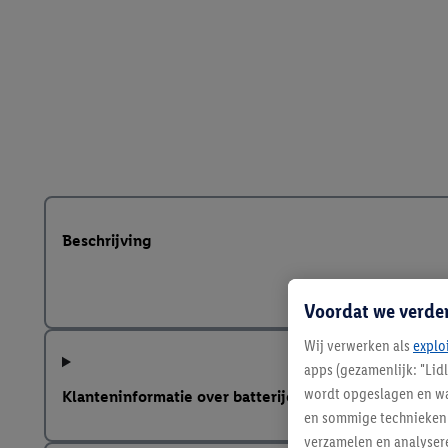
Beschrijving
Voordat we verde
Wij verwerken als
explo
apps (gezamenlijk: "Lid
wordt opgeslagen en wa
Klanteninformatie over batterijen Europese Batterij
en sommige technieken 
verzamelen en analysere