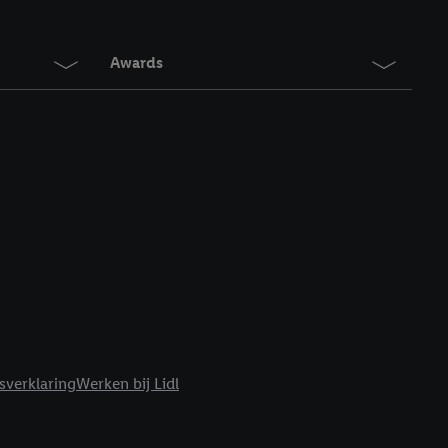
en. Meer informatie,
t moment in te
r
voor meer informatie
Awards
sverklaring
Werken bij Lidl