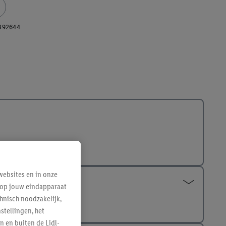
392644
ebsites en in onze
e op jouw eindapparaat
hnisch noodzakelijk,
tellingen, het
n en buiten de Lidl-