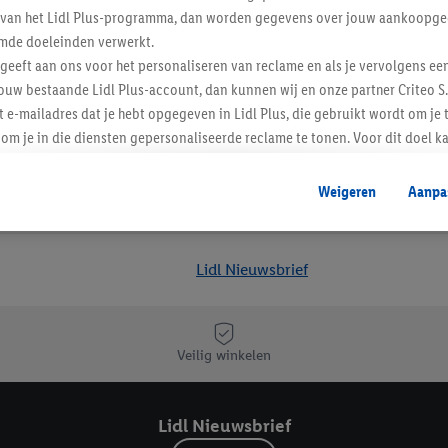
ent van het Lidl Plus-programma, dan worden gegevens over jouw aankoopge
mde doeleinden verwerkt.
 geeft aan ons voor het personaliseren van reclame en als je vervolgens ee
ouw bestaande Lidl Plus-account, dan kunnen wij en onze partner Criteo S.
t e-mailadres dat je hebt opgegeven in Lidl Plus, die gebruikt wordt om je 
om je in die diensten gepersonaliseerde reclame te tonen. Voor dit doel k
mengevoegd met andere identifiers of met identifiers die door Criteo S.A. 
Weigeren
Aanpa
mming geeft, dan kunnen retargeting advertenties worden weergegeven voo
etoond (bijvoorbeeld door het product in een winkelmandje van een online
. De retargeting advertenties kunnen op verschillende eindapparaten en b
Lidl Nieuwsbrief
ergegeven, als verschillende eindapparaten en Lidl-diensten, met behulp
ele andere identifiers of met identifiers waarover Criteo S.A. beschikt, a
je aangeven met welke cookies en vergelijkbare technieken en met welke
Veilig winkelen
e instemt. Verder kan je er meer informatie vinden over de gegevensverw
eren", kies je voor de optie dat er enkel technisch noodzakelijke cookies 
Lidl Nieuwsbrief
uikt.