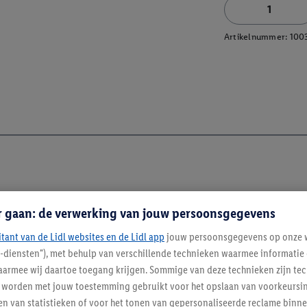
Artikelnummer:
100
r gaan: de verwerking van jouw persoonsgegevens
itant van de Lidl websites en de Lidl app
jouw persoonsgegevens op onze w
l-diensten"), met behulp van verschillende technieken waarmee informati
armee wij daartoe toegang krijgen. Sommige van deze technieken zijn tec
enverordening
worden met jouw toestemming gebruikt voor het opslaan van voorkeursins
n van statistieken of voor het tonen van gepersonaliseerde reclame binne