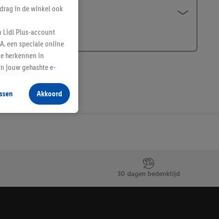
drag in de winkel ook
n Lidl Plus-account
A. een speciale online
te herkennen in
an jouw gehashte e-
aan jou zijn
ssen
Akkoord
r producten waarin je
 winkel te plaatsen
innen verschillende
 van jouw gehashte e-
an jou kunnen worden
30 dagen bedenktijd
erking.
en vergelijkbare