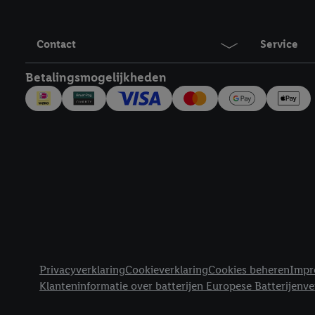
Door op "Akkoord" te kl
inclusief over de opsl
trekken, vind je in onze
Contact
Service
over de cookies die wij 
Betalingsmogelijkheden
Juridische koppelingen
Privacyverklaring
Cookieverklaring
Cookies beheren
Impr
Klanteninformatie over batterijen Europese Batterijenv