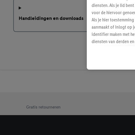
diensten. Als je lid b
voor de hiervoor genoe
Handleidingen en downloads
Als je hier toestemming
aanmaakt of inlogt op j
identifier maken met he
diensten van derden en 
mailadres ook worden sa
toegewezen.
Als je hiervoor toeste
eerder interesse hebt g
maar het niet te kopen)
Lidl-diensten worden we
mailadres en met eventu
toegewezen.
Jouw voordelen bij ons als Lidl webshop klant
Onder "Aanpassen" kun 
Gratis retourneren
verwerkingsdoeleinden j
Door te klikken op "Weig
technieken worden gebr