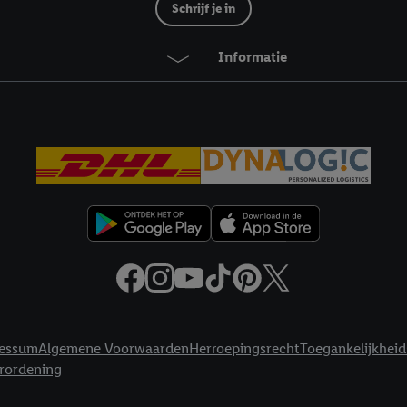
ikken, stem je in met alle verwerkingen voor alle bovengenoemde doeleind
Schrijf je in
agperiode van de gegevens en je recht om jouw toestemming op elk gewens
privacyverklaring
.
Je vindt de impressum voor de Lidl website hier.
Klik
hie
Informatie
inzetten.
essum
Algemene Voorwaarden
Herroepingsrecht
Toegankelijkheid
erordening