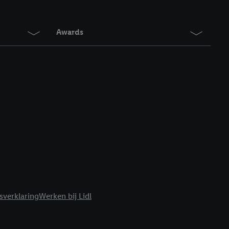
en. Meer informatie,
t moment in te
r
voor meer informatie
Awards
sverklaring
Werken bij Lidl