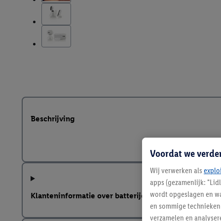
Beschrijving
Voordat we verde
Wij verwerken als
explo
apps (gezamenlijk: "Lid
wordt opgeslagen en wa
Klanteninformatie over batterijen Europese Batterij
en sommige technieken 
verzamelen en analysere