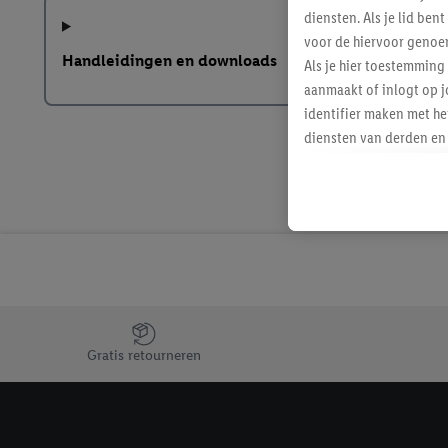
diensten. Als je lid b
voor de hiervoor genoe
Handleidingen en downloads
Als je hier toestemming
aanmaakt of inlogt op j
identifier maken met he
diensten van derden en 
mailadres ook worden sa
toegewezen.
Als je hiervoor toeste
eerder interesse hebt g
maar het niet te kopen)
Lidl-diensten worden we
mailadres en met eventu
toegewezen.
Jouw voordelen bij ons als Lidl webshop klant
Onder "Aanpassen" kun 
Gratis retourneren
verwerkingsdoeleinden j
Door te klikken op "Weig
technieken worden gebr