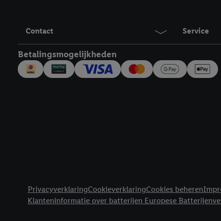
Door op "Akkoord" te kl
inclusief over de opsl
trekken, vind je in onze
Contact
Service
over de cookies die wij 
Betalingsmogelijkheden
Juridische koppelingen
Privacyverklaring
Cookieverklaring
Cookies beheren
Impr
Klanteninformatie over batterijen Europese Batterijenv