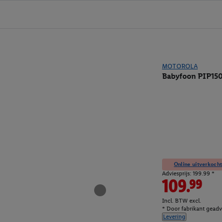
MOTOROLA
Babyfoon PIP15
Online uitverkocht
Adviesprijs: 199.99 *
109.99
Incl. BTW excl.
* Door fabrikant geadvi
Levering