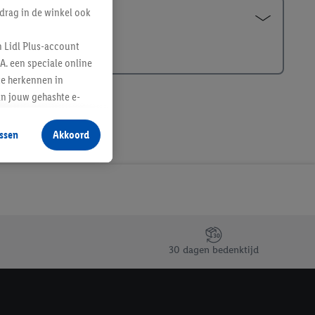
drag in de winkel ook
n Lidl Plus-account
A. een speciale online
te herkennen in
an jouw gehashte e-
aan jou zijn
ssen
Akkoord
r producten waarin je
 winkel te plaatsen
innen verschillende
 van jouw gehashte e-
an jou kunnen worden
30 dagen bedenktijd
erking.
en vergelijkbare