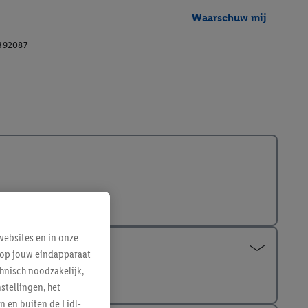
Waarschuw mij
392087
ebsites en in onze
e op jouw eindapparaat
hnisch noodzakelijk,
tellingen, het
n en buiten de Lidl-