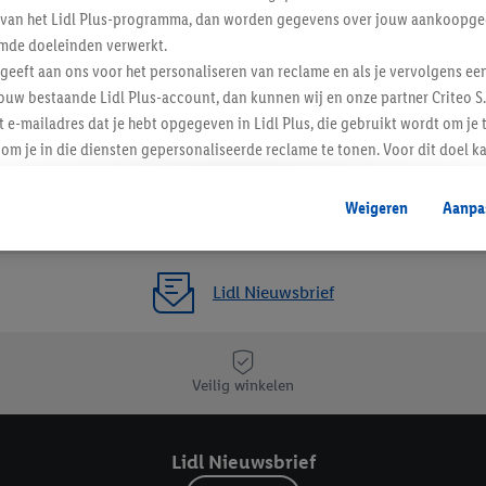
ent van het Lidl Plus-programma, dan worden gegevens over jouw aankoopge
mde doeleinden verwerkt.
 geeft aan ons voor het personaliseren van reclame en als je vervolgens ee
ouw bestaande Lidl Plus-account, dan kunnen wij en onze partner Criteo S.
t e-mailadres dat je hebt opgegeven in Lidl Plus, die gebruikt wordt om je 
om je in die diensten gepersonaliseerde reclame te tonen. Voor dit doel k
mengevoegd met andere identifiers of met identifiers die door Criteo S.A. 
Weigeren
Aanpa
mming geeft, dan kunnen retargeting advertenties worden weergegeven voo
etoond (bijvoorbeeld door het product in een winkelmandje van een online
. De retargeting advertenties kunnen op verschillende eindapparaten en b
Lidl Nieuwsbrief
ergegeven, als verschillende eindapparaten en Lidl-diensten, met behulp
ele andere identifiers of met identifiers waarover Criteo S.A. beschikt, a
je aangeven met welke cookies en vergelijkbare technieken en met welke
Veilig winkelen
e instemt. Verder kan je er meer informatie vinden over de gegevensverw
eren", kies je voor de optie dat er enkel technisch noodzakelijke cookies 
Lidl Nieuwsbrief
uikt.