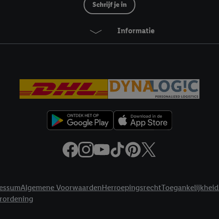
ikken, stem je in met alle verwerkingen voor alle bovengenoemde doeleind
Schrijf je in
agperiode van de gegevens en je recht om jouw toestemming op elk gewens
privacyverklaring
.
Je vindt de impressum voor de Lidl website hier.
Klik
hie
Informatie
inzetten.
essum
Algemene Voorwaarden
Herroepingsrecht
Toegankelijkheid
erordening