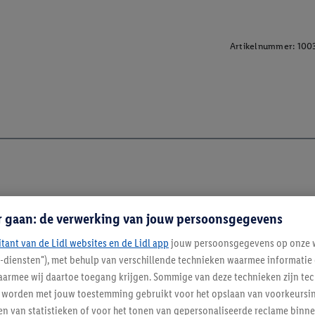
Artikelnummer:
100
r gaan: de verwerking van jouw persoonsgegevens
itant van de Lidl websites en de Lidl app
jouw persoonsgegevens op onze w
l-diensten"), met behulp van verschillende technieken waarmee informati
armee wij daartoe toegang krijgen. Sommige van deze technieken zijn tec
enverordening
worden met jouw toestemming gebruikt voor het opslaan van voorkeursins
n van statistieken of voor het tonen van gepersonaliseerde reclame binne