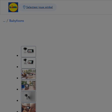
/
Babyfoons