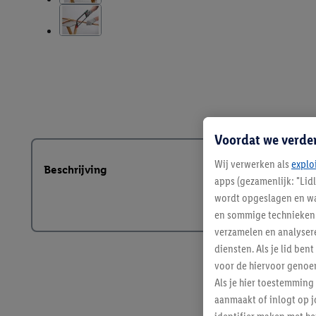
Voordat we verde
Wij verwerken als
explo
Beschrijving
apps (gezamenlijk: "Lid
wordt opgeslagen en wa
en sommige technieken 
verzamelen en analysere
diensten. Als je lid b
voor de hiervoor genoe
Als je hier toestemming
aanmaakt of inlogt op j