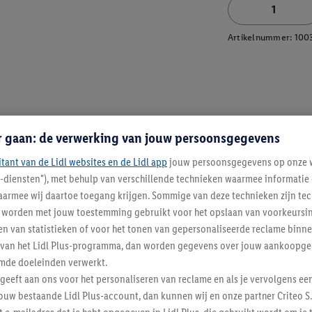
Artikelnummer:
100
r gaan: de verwerking van jouw persoonsgegevens
itant van de Lidl websites en de Lidl app
jouw persoonsgegevens op onze w
l-diensten"), met behulp van verschillende technieken waarmee informati
armee wij daartoe toegang krijgen. Sommige van deze technieken zijn tec
worden met jouw toestemming gebruikt voor het opslaan van voorkeursins
n van statistieken of voor het tonen van gepersonaliseerde reclame binne
ent van het Lidl Plus-programma, dan worden gegevens over jouw aankoopge
mde doeleinden verwerkt.
 geeft aan ons voor het personaliseren van reclame en als je vervolgens ee
ouw bestaande Lidl Plus-account, dan kunnen wij en onze partner Criteo S.