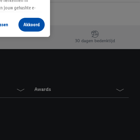
te herkennen in
an jouw gehashte e-
aan jou zijn
ssen
Akkoord
r producten waarin je
 winkel te plaatsen
30 dagen bedenktijd
innen verschillende
 van jouw gehashte e-
an jou kunnen worden
erking.
Awards
en vergelijkbare
en. Meer informatie,
t moment in te
r
voor meer informatie