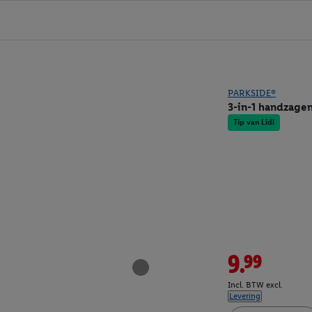
PARKSIDE®
3-in-1 handzage
Tip van Lidl
9.99
Incl. BTW excl.
Levering