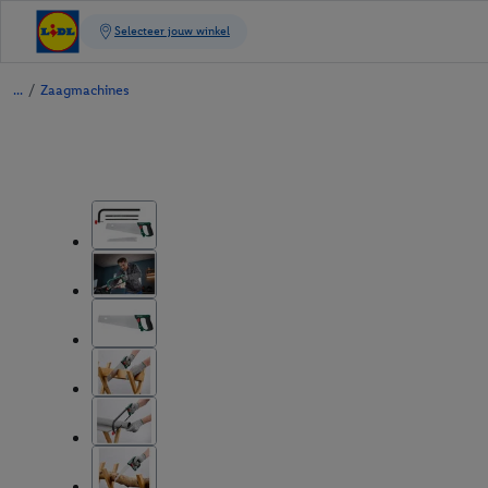
/
Zaagmachines