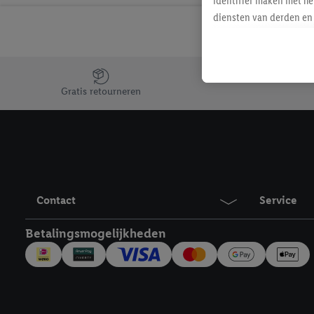
identifier maken met he
diensten van derden en 
mailadres ook worden sa
toegewezen.
Als je hiervoor toeste
Jouw voordelen bij ons als Lidl webshop klant
eerder interesse hebt g
Gratis retourneren
maar het niet te kopen)
Lidl-diensten worden we
mailadres en met eventu
toegewezen.
Onder "Aanpassen" kun 
verwerkingsdoeleinden j
Contact
Service
Door te klikken op "Weig
technieken worden gebr
Betalingsmogelijkheden
Door op "Akkoord" te kl
inclusief over de opsl
trekken, vind je in onze
over de cookies die wij 