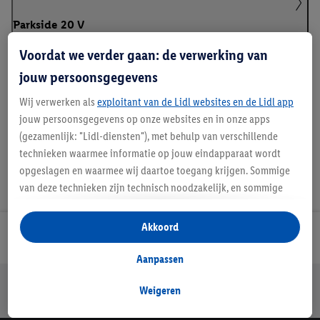
Parkside 20 V
Voordat we verder gaan: de verwerking van
jouw persoonsgegevens
Handleidingen en downloads
Wij verwerken als
exploitant van de Lidl websites en de Lidl app
jouw persoonsgegevens op onze websites en in onze apps
(gezamenlijk: "Lidl-diensten"), met behulp van verschillende
technieken waarmee informatie op jouw eindapparaat wordt
opgeslagen en waarmee wij daartoe toegang krijgen. Sommige
van deze technieken zijn technisch noodzakelijk, en sommige
technieken worden met jouw toestemming gebruikt voor het
opslaan van voorkeursinstellingen, het verzamelen en
Akkoord
Lidl Nieuwsbrief
analyseren van statistieken of voor het tonen van
gepersonaliseerde reclame binnen en buiten de Lidl-diensten.
Aanpassen
Als je lid bent van het Lidl Plus-programma, dan worden
Jouw voordelen bij ons als Lidl webshop klant
gegevens over jouw aankoopgedrag in de winkel ook voor de
Weigeren
Gratis retourneren
Veilig winkelen
30 dagen bedenktijd
hiervoor genoemde doeleinden verwerkt.