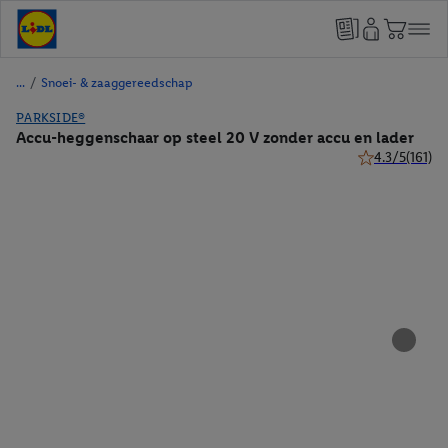
/
Snoei- & zaaggereedschap
PARKSIDE®
Accu-heggenschaar op steel 20 V zonder accu en lader
4.3/5
(161)
4.3 van 5 sterr