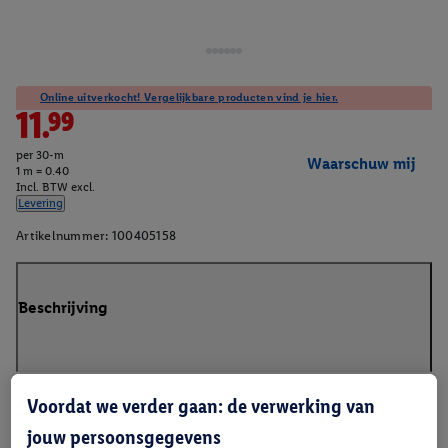
Online uitverkocht! Vergelijkbare producten vind je hier.
11.99
per 30-m
Waarschuw mij
1 m = 0.40
Incl. BTW excl.
Levering
Artikelnummer:
100405158
Beschrijving
Voordat we verder gaan: de verwerking van
jouw persoonsgegevens