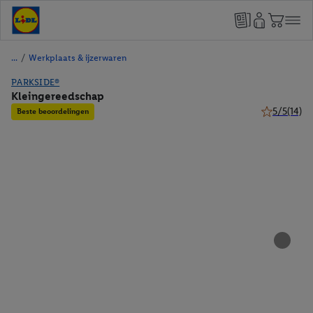
/
Werkplaats & ijzerwaren
PARKSIDE®
Kleingereedschap
5/5
(14)
Beste beoordelingen
5 van 5 ster