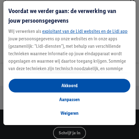
Voordat we verder gaan: de verwerking van
Details over productveiligheid
jouw persoonsgegevens
Wij verwerken als
exploitant van de Lidl websites en de Lidl app
jouw persoonsgegevens op onze websites en in onze apps
(gezamenlijk: "Lidl-diensten"), met behulp van verschillende
technieken waarmee informatie op jouw eindapparaat wordt
opgeslagen en waarmee wij daartoe toegang krijgen. Sommige
van deze technieken zijn technisch noodzakelijk, en sommige
Lidl Nieuwsbrief
technieken worden met jouw toestemming gebruikt voor het
opslaan van voorkeursinstellingen, het verzamelen en
Akkoord
analyseren van statistieken of voor het tonen van
Jouw voordelen bij ons als Lidl webshop klant
gepersonaliseerde reclame binnen en buiten de Lidl-diensten.
Aanpassen
Gratis retourneren
Veilig winkelen
30 dagen bedenktijd
Als je lid bent van het Lidl Plus-programma, dan worden
gegevens over jouw aankoopgedrag in de winkel ook voor de
Weigeren
hiervoor genoemde doeleinden verwerkt.
Lidl Nieuwsbrief
Als je hier toestemming geeft aan ons voor het personaliseren
Schrijf je in
van reclame en als je vervolgens een Lidl Plus-account