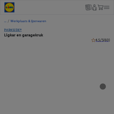
/
Werkplaats & ijzerwaren
PARKSIDE®
Ligkar en garagekruk
4.5/5
(60)
4.5 van 5 sterr