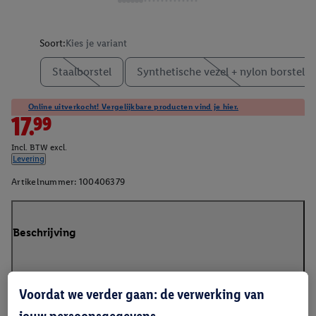
Soort:
Kies je variant
Staalborstel
Synthetische vezel + nylon borstel
Online uitverkocht! Vergelijkbare producten vind je hier.
17.99
Incl. BTW excl.
Levering
Artikelnummer:
100406379
Beschrijving
Voordat we verder gaan: de verwerking van
jouw persoonsgegevens