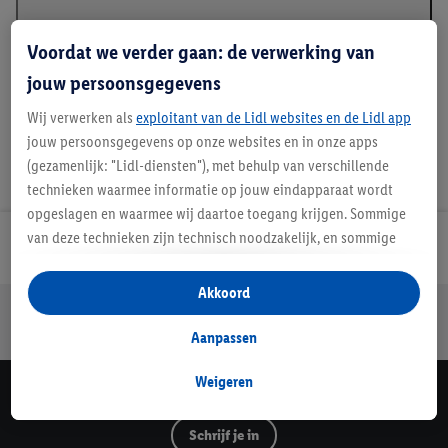
Details over productveiligheid
Voordat we verder gaan: de verwerking van
jouw persoonsgegevens
Wij verwerken als
exploitant van de Lidl websites en de Lidl app
jouw persoonsgegevens op onze websites en in onze apps
(gezamenlijk: "Lidl-diensten"), met behulp van verschillende
technieken waarmee informatie op jouw eindapparaat wordt
opgeslagen en waarmee wij daartoe toegang krijgen. Sommige
van deze technieken zijn technisch noodzakelijk, en sommige
Lidl Nieuwsbrief
technieken worden met jouw toestemming gebruikt voor het
opslaan van voorkeursinstellingen, het verzamelen en
Akkoord
Jouw voordelen bij ons als Lidl webshop klant
analyseren van statistieken of voor het tonen van
gepersonaliseerde reclame binnen en buiten de Lidl-diensten.
Gratis retourneren
Veilig winkelen
30 dagen bedenktijd
Aanpassen
Als je lid bent van het Lidl Plus-programma, dan worden
gegevens over jouw aankoopgedrag in de winkel ook voor de
Weigeren
Lidl Nieuwsbrief
hiervoor genoemde doeleinden verwerkt.
Als je hier toestemming geeft aan ons voor het personaliseren
Schrijf je in