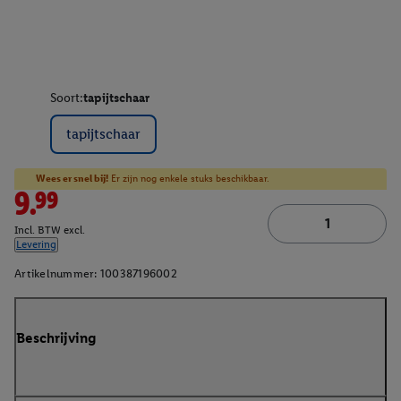
Soort:
tapijtschaar
tapijtschaar
Wees er snel bij!
Er zijn nog enkele stuks beschikbaar.
9.99
Incl. BTW excl.
Levering
Artikelnummer:
100387196002
Beschrijving