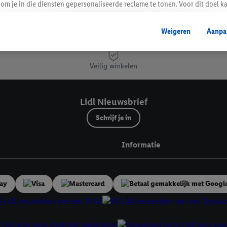
om je in die diensten gepersonaliseerde reclame te tonen. Voor dit doel k
mengevoegd met andere identifiers of met identifiers die door Criteo S.A. 
Lidl Nieuwsbrief
Weigeren
Aanpa
mming geeft, dan kunnen retargeting advertenties worden weergegeven voo
etoond (bijvoorbeeld door het product in een winkelmandje van een online
. De retargeting advertenties kunnen op verschillende eindapparaten en b
Veilig winkelen
ergegeven, als verschillende eindapparaten en Lidl-diensten, met behulp
ele andere identifiers of met identifiers waarover Criteo S.A. beschikt, a
Lidl Nieuwsbrief
je aangeven met welke cookies en vergelijkbare technieken en met welke
Schrijf je in
e instemt. Verder kan je er meer informatie vinden over de gegevensverw
eren", kies je voor de optie dat er enkel technisch noodzakelijke cookies 
Informatie
uikt.
ikken, stem je in met alle verwerkingen voor alle bovengenoemde doeleind
agperiode van de gegevens en je recht om jouw toestemming op elk gewens
privacyverklaring
.
Je vindt de impressum voor de Lidl website hier.
Klik
hie
inzetten.