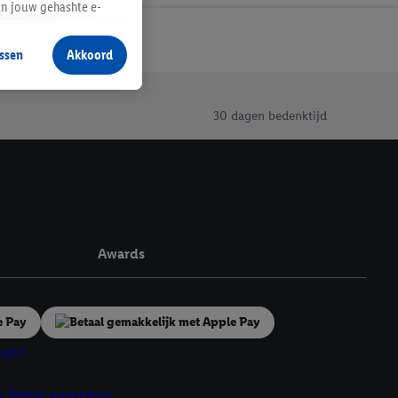
an jouw gehashte e-
aan jou zijn
ssen
Akkoord
r producten waarin je
 winkel te plaatsen
innen verschillende
30 dagen bedenktijd
 van jouw gehashte e-
an jou kunnen worden
erking.
en vergelijkbare
Awards
en. Meer informatie,
t moment in te
r
voor meer informatie