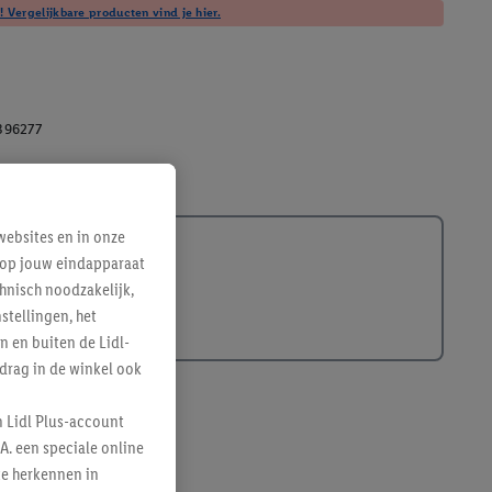
! Vergelijkbare producten vind je hier.
396277
ebsites en in onze
e op jouw eindapparaat
hnisch noodzakelijk,
tellingen, het
n en buiten de Lidl-
drag in de winkel ook
n Lidl Plus-account
A. een speciale online
te herkennen in