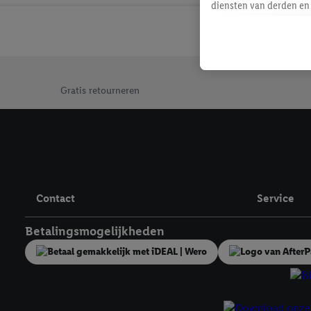
diensten van derden en 
mailadres ook worden sa
toegewezen.
Als je hiervoor toeste
eerder interesse hebt g
Jouw voordelen bij ons als Lidl webshop klant
maar het niet te kopen)
Gratis retourneren
Lidl-diensten worden we
mailadres en met eventu
toegewezen.
Onder "Aanpassen" kun 
verwerkingsdoeleinden j
Door te klikken op "Weig
Contact
Service
technieken worden gebr
Door op "Akkoord" te kl
Betalingsmogelijkheden
inclusief over de opsl
trekken, vind je in onze
over de cookies die wij 