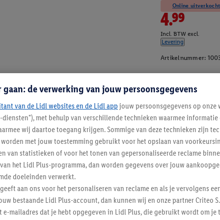
Online uitverkocht
4.99
Incl. BTW excl.
Levering
Artikelnummer:
100
r gaan: de verwerking van jouw persoonsgegevens
itant van de Lidl websites en de Lidl app
jouw persoonsgegevens op onze w
l-diensten"), met behulp van verschillende technieken waarmee informati
armee wij daartoe toegang krijgen. Sommige van deze technieken zijn tec
worden met jouw toestemming gebruikt voor het opslaan van voorkeursins
n van statistieken of voor het tonen van gepersonaliseerde reclame binne
ent van het Lidl Plus-programma, dan worden gegevens over jouw aankoopge
mde doeleinden verwerkt.
 geeft aan ons voor het personaliseren van reclame en als je vervolgens ee
ouw bestaande Lidl Plus-account, dan kunnen wij en onze partner Criteo S.
t e-mailadres dat je hebt opgegeven in Lidl Plus, die gebruikt wordt om je 