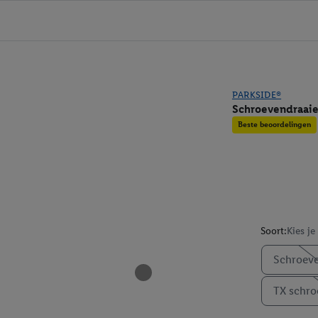
PARKSIDE®
Schroevendraaie
Beste beoordelingen
Soort:
Kies je
Schroeve
TX schro