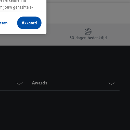
te herkennen in
an jouw gehashte e-
aan jou zijn
ssen
Akkoord
r producten waarin je
 winkel te plaatsen
30 dagen bedenktijd
innen verschillende
 van jouw gehashte e-
an jou kunnen worden
erking.
Awards
en vergelijkbare
en. Meer informatie,
t moment in te
r
voor meer informatie