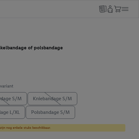
nkelbandage of polsbandage
 variant
ndage S/M
Kniebandage S/M
dage L/XL
Polsbandage S/M
zijn nog enkele stuks beschikbaar.