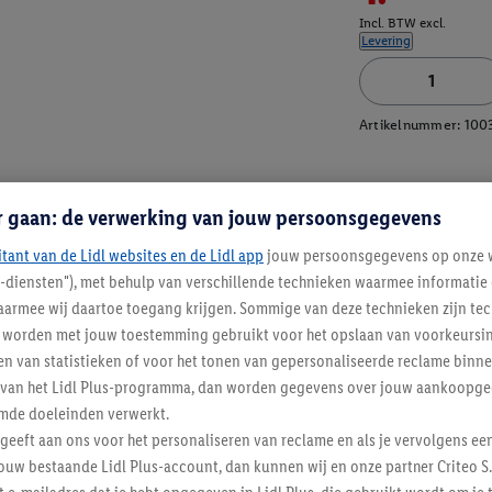
Incl. BTW excl.
Levering
Artikelnummer:
100
r gaan: de verwerking van jouw persoonsgegevens
itant van de Lidl websites en de Lidl app
jouw persoonsgegevens op onze w
l-diensten"), met behulp van verschillende technieken waarmee informati
armee wij daartoe toegang krijgen. Sommige van deze technieken zijn tec
worden met jouw toestemming gebruikt voor het opslaan van voorkeursins
n van statistieken of voor het tonen van gepersonaliseerde reclame binne
ent van het Lidl Plus-programma, dan worden gegevens over jouw aankoopge
mde doeleinden verwerkt.
 geeft aan ons voor het personaliseren van reclame en als je vervolgens ee
ouw bestaande Lidl Plus-account, dan kunnen wij en onze partner Criteo S.