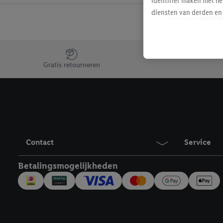
identifier maken met he
diensten van derden en 
mailadres ook worden sa
toegewezen.
Als je hiervoor toeste
Jouw voordelen bij ons als Lidl webshop klant
eerder interesse hebt g
Gratis retourneren
maar het niet te kopen)
Lidl-diensten worden we
mailadres en met eventu
toegewezen.
Onder "Aanpassen" kun 
verwerkingsdoeleinden j
Contact
Service
Door te klikken op "Weig
technieken worden gebr
Betalingsmogelijkheden
Door op "Akkoord" te kl
inclusief over de opsl
trekken, vind je in onze
over de cookies die wij 