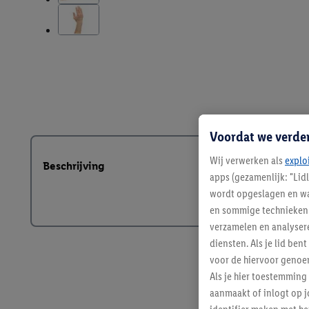
Voordat we verde
Wij verwerken als
explo
Beschrijving
apps (gezamenlijk: "Lid
wordt opgeslagen en wa
en sommige technieken 
verzamelen en analysere
diensten. Als je lid b
voor de hiervoor genoe
Als je hier toestemming
aanmaakt of inlogt op j