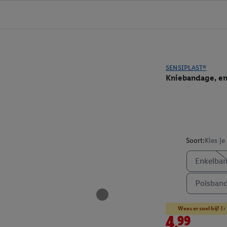
SENSIPLAST®
Kniebandage, e
Soort:
Kies je
Enkelba
Polsban
Wees er snel bij!
Er 
4.99