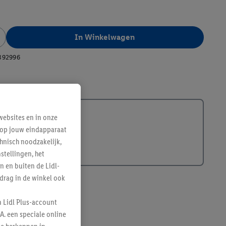
In Winkelwagen
392996
ebsites en in onze
e op jouw eindapparaat
hnisch noodzakelijk,
tellingen, het
n en buiten de Lidl-
drag in de winkel ook
n Lidl Plus-account
A. een speciale online