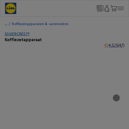
/
Koffiezetapparaten & -accessoires
SILVERCREST®
Koffiezetapparaat
4.5/5
(47)
4.5 van 5 ster