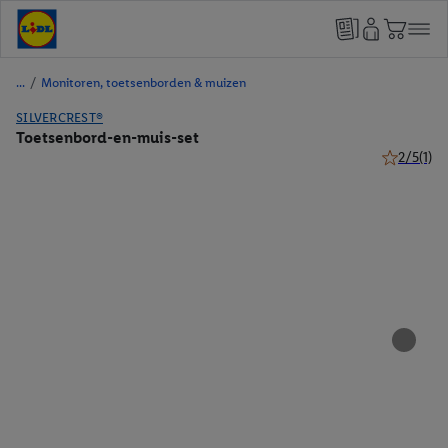
/
Monitoren, toetsenborden & muizen
SILVERCREST®
Toetsenbord-en-muis-set
2/5
(1)
2 van 5 ste