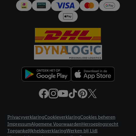
en Lidl-diensten, met behulp van jouw gehashte e-mailadres en
met eventuele andere identifiers of met identifiers waarover
Criteo S.A. beschikt, aan jou kunnen worden toegewezen.
Onder "Aanpassen" kun je aangeven met welke cookies en
vergelijkbare technieken en met welke verwerkingsdoeleinden
je instemt. Verder kan je er meer informatie vinden over de
gegevensverwerking.
Door te klikken op "Weigeren", kies je voor de optie dat er enkel
technisch noodzakelijke cookies en vergelijkbare technieken
worden gebruikt.
Door op "Akkoord" te klikken, stem je in met alle verwerkingen
voor alle bovengenoemde doeleinden. Meer informatie,
inclusief over de opslagperiode van de gegevens en je recht om
jouw toestemming op elk gewenst moment in te trekken, vind je
in onze
privacyverklaring
.
Je vindt de impressum voor de Lidl
Juridische koppelingen
website hier.
Klik
hier
voor meer informatie over de cookies die
Privacyverklaring
Cookieverklaring
Cookies beheren
wij inzetten.
Impressum
Algemene Voorwaarden
Herroepingsrecht
Toegankelijkheidsverklaring
Werken bij Lidl