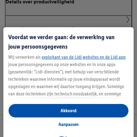
Details over productveiligheid
Klanteninformatie over batterijen Europese
Batterijenverordening
Voordat we verder gaan: de verwerking van
jouw persoonsgegevens
Wij verwerken als
exploitant van de Lidl websites en de Lidl app
Handleidingen en downloads
jouw persoonsgegevens op onze websites en in onze apps
(gezamenlijk: "Lidl-diensten"), met behulp van verschillende
technieken waarmee informatie op jouw eindapparaat wordt
opgeslagen en waarmee wij daartoe toegang krijgen. Sommige
van deze technieken zijn technisch noodzakelijk, en sommige
technieken worden met jouw toestemming gebruikt voor het
opslaan van voorkeursinstellingen, het verzamelen en
Akkoord
analyseren van statistieken of voor het tonen van
gepersonaliseerde reclame binnen en buiten de Lidl-diensten.
Aanpassen
Lidl Nieuwsbrief
Als je lid bent van het Lidl Plus-programma, dan worden