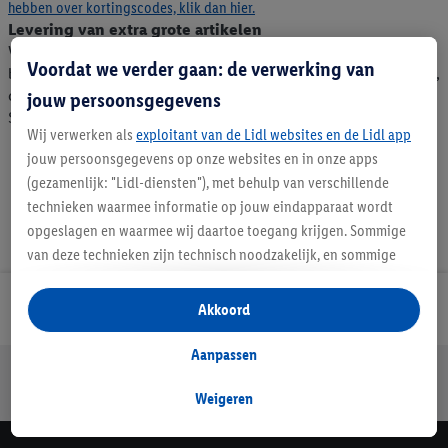
hebben over kortingscodes, klik dan hier.
Levering van extra grote artikelen
Voorafgaand aan de levering ontvang je een e-mail om een
Voordat we verder gaan: de verwerking van
bezorgafspraak in te plannen. Als je je mobiele nummer invult,
dan ontvang je op de leverdag een vooraankondiging per
jouw persoonsgegevens
SMS.
Wij verwerken als
exploitant van de Lidl websites en de Lidl app
jouw persoonsgegevens op onze websites en in onze apps
(gezamenlijk: "Lidl-diensten"), met behulp van verschillende
technieken waarmee informatie op jouw eindapparaat wordt
opgeslagen en waarmee wij daartoe toegang krijgen. Sommige
van deze technieken zijn technisch noodzakelijk, en sommige
technieken worden met jouw toestemming gebruikt voor het
opslaan van voorkeursinstellingen, het verzamelen en
Lidl Nieuwsbrief
Akkoord
analyseren van statistieken of voor het tonen van
gepersonaliseerde reclame binnen en buiten de Lidl-diensten.
Aanpassen
Jouw voordelen bij ons als Lidl webshop klant
Als je lid bent van het Lidl Plus-programma, dan worden
Gratis retourneren
Veilig winkelen
30 dagen bedenktijd
gegevens over jouw aankoopgedrag in de winkel ook voor de
Weigeren
hiervoor genoemde doeleinden verwerkt.
Als je hier toestemming geeft aan ons voor het personaliseren