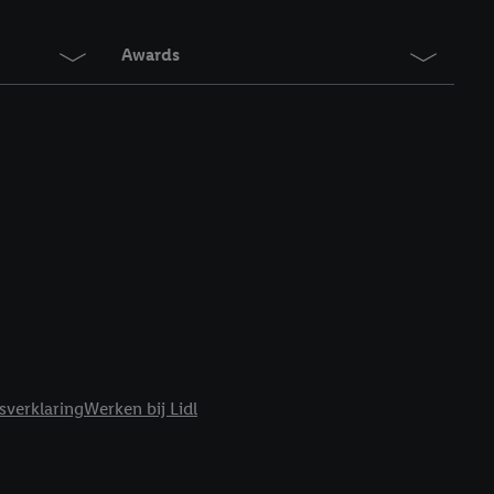
Awards
sverklaring
Werken bij Lidl