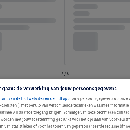
8 / 8
r gaan: de verwerking van jouw persoonsgegevens
essoires van Lidl
itant van de Lidl websites en de Lidl app
jouw persoonsgegevens op onze w
l-diensten"), met behulp van verschillende technieken waarmee informati
r doet. Maar niets is minder waar. In de webshop van Lidl vind je verschill
armee wij daartoe toegang krijgen. Sommige van deze technieken zijn tec
iet alleen voordelig, maar ook gemakkelijk. Je hoeft geen afspraak meer in t
ouch en je kunt weer even vooruit. Denk je dat dit iets voor jou is? Bekijk 
worden met jouw toestemming gebruikt voor het opslaan van voorkeursins
n van statistieken of voor het tonen van gepersonaliseerde reclame binne