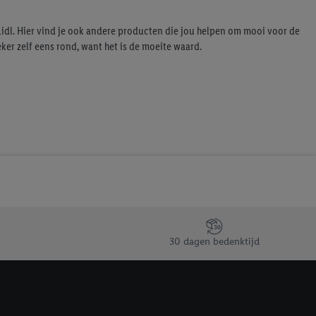
t moment in te
r
voor meer informatie
idl. Hier vind je ook andere producten die jou helpen om mooi voor de
eker zelf eens rond, want het is de moeite waard.
30 dagen bedenktijd