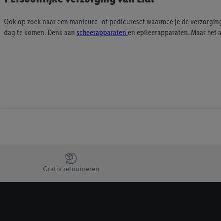
inclusief over de opsl
trekken, vind je in onze
Ook op zoek naar een manicure- of pedicureset waarmee je de verzorging
dag te komen. Denk aan
scheerapparaten
en epileerapparaten. Maar het 
over de cookies die wij 
Jouw voordelen bij ons als Lidl webshop klant
Gratis retourneren