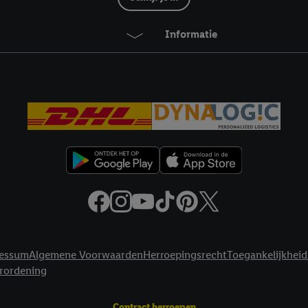
Informatie
essum
Algemene Voorwaarden
Herroepingsrecht
Toegankelijkheid
erordening
Contract herroepen