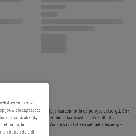
ebsites en in onze
e op jouw eindapparaat
ende manicuresets, waarmee je je handen tot in de puntjes verzorgd. Ook
hnisch noodzakelijk,
e plannen, maar blijft lekker thuis. Daarnaast is het resultaat
de mogelijkheden van Lidl. Van de basis tot een set met alles erop en
tellingen, het
n en buiten de Lidl-