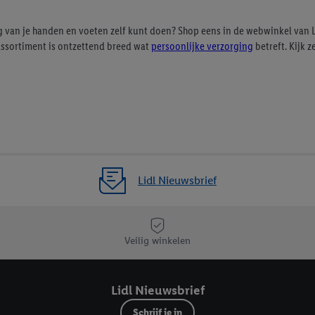
agperiode van de gegevens en je recht om jouw toestemming op elk gewens
privacyverklaring
.
Je vindt de impressum voor de Lidl website hier.
Klik
hie
 van je handen en voeten zelf kunt doen? Shop eens in de webwinkel van L
assortiment is ontzettend breed wat
persoonlijke verzorging
betreft. Kijk z
inzetten.
Lidl Nieuwsbrief
Veilig winkelen
Lidl Nieuwsbrief
Schrijf je in