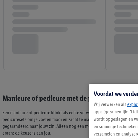
Voordat we verde
Manicure of pedicure met de producten en acc
Wij verwerken als
explo
apps (gezamenlijk: "Lid
Een manicure of pedicure klinkt als echte verwennerij, wat je niet zomaa
wordt opgeslagen en wa
pedicuresets om je voeten mooi en zacht te maken vind je bij Lidl. Dit is n
gegarandeerd naar jouw zin. Alleen nog een mooie nagellak als finishing t
en sommige technieken 
eraan; de keuze is aan jou.
verzamelen en analysere