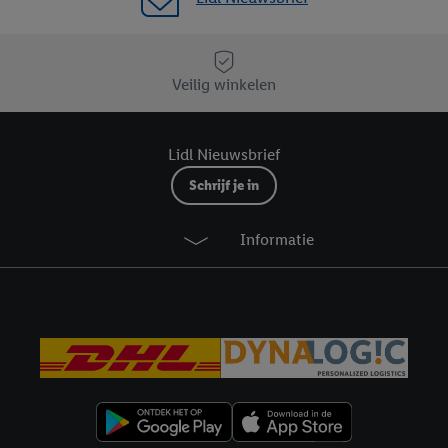
e instemt. Verder kan je er meer informatie vinden over de gegevensverw
eren", kies je voor de optie dat er enkel technisch noodzakelijke cookies 
uikt.
Veilig winkelen
ikken, stem je in met alle verwerkingen voor alle bovengenoemde doeleind
agperiode van de gegevens en je recht om jouw toestemming op elk gewens
privacyverklaring
.
Je vindt de impressum voor de Lidl website hier.
Klik
hie
Lidl Nieuwsbrief
inzetten.
Schrijf je in
Informatie