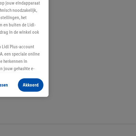
e op jouw eindapparaat
hnisch noodzakelijk,
tellingen, het
n en buiten de Lidl-
drag in de winkel ook
n Lidl Plus-account
A. een speciale online
te herkennen in
an jouw gehashte e-
aan jou zijn
ssen
Akkoord
r producten waarin je
 winkel te plaatsen
innen verschillende
 van jouw gehashte e-
an jou kunnen worden