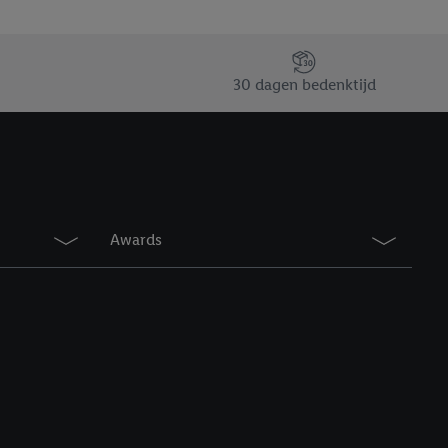
erking.
en vergelijkbare
30 dagen bedenktijd
en. Meer informatie,
t moment in te
r
voor meer informatie
Awards