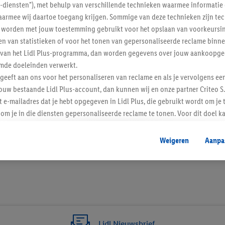
l-diensten"), met behulp van verschillende technieken waarmee informati
armee wij daartoe toegang krijgen. Sommige van deze technieken zijn tec
worden met jouw toestemming gebruikt voor het opslaan van voorkeursins
n van statistieken of voor het tonen van gepersonaliseerde reclame binne
ent van het Lidl Plus-programma, dan worden gegevens over jouw aankoopge
mde doeleinden verwerkt.
 geeft aan ons voor het personaliseren van reclame en als je vervolgens ee
ouw bestaande Lidl Plus-account, dan kunnen wij en onze partner Criteo S.
t e-mailadres dat je hebt opgegeven in Lidl Plus, die gebruikt wordt om je 
om je in die diensten gepersonaliseerde reclame te tonen. Voor dit doel k
mengevoegd met andere identifiers of met identifiers die door Criteo S.A. 
5 / 5
Weigeren
Aanpa
mming geeft, dan kunnen retargeting advertenties worden weergegeven voo
etoond (bijvoorbeeld door het product in een winkelmandje van een online
. De retargeting advertenties kunnen op verschillende eindapparaten en b
ergegeven, als verschillende eindapparaten en Lidl-diensten, met behulp
ele andere identifiers of met identifiers waarover Criteo S.A. beschikt, a
je aangeven met welke cookies en vergelijkbare technieken en met welke
Lidl Nieuwsbrief