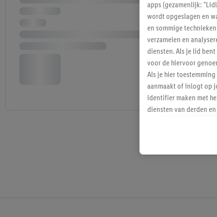
apps (gezamenlijk: "Lid
wordt opgeslagen en wa
en sommige technieken 
verzamelen en analysere
diensten. Als je lid b
voor de hiervoor genoe
Als je hier toestemming
aanmaakt of inlogt op j
identifier maken met he
diensten van derden en 
mailadres ook worden sa
toegewezen.
Als je hiervoor toeste
eerder interesse hebt g
maar het niet te kopen)
Lidl-diensten worden we
mailadres en met eventu
toegewezen.
Onder "Aanpassen" kun 