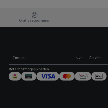
verwerkingsdoeleinden j
Door te klikken op "Weig
Jouw voordelen bij ons als Lidl webshop klant
technieken worden gebr
Gratis retourneren
Door op "Akkoord" te kl
inclusief over de opsl
trekken, vind je in onze
over de cookies die wij 
Contact
Service
Betalingsmogelijkheden