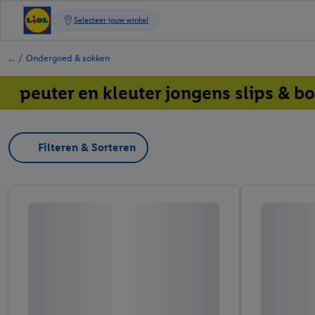
/
Ondergoed & sokken
peuter en kleuter jongens slips & b
Filteren & Sorteren