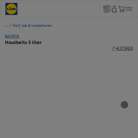
/
Verf, lak & toebehoren
BAUFIX
Houtbeits 5 liter
4.7/5
(63)
4.7 van 5 ster