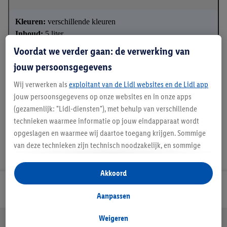
Kleuren:
verschillende kleuren
Inhoud:
5 liter
Voordat we verder gaan: de verwerking van
jouw persoonsgegevens
Handleidingen en downloads
Wij verwerken als
exploitant van de Lidl websites en de Lidl app
jouw persoonsgegevens op onze websites en in onze apps
(gezamenlijk: "Lidl-diensten"), met behulp van verschillende
technieken waarmee informatie op jouw eindapparaat wordt
opgeslagen en waarmee wij daartoe toegang krijgen. Sommige
van deze technieken zijn technisch noodzakelijk, en sommige
technieken worden met jouw toestemming gebruikt voor het
opslaan van voorkeursinstellingen, het verzamelen en
Akkoord
analyseren van statistieken of voor het tonen van
Lidl Nieuwsbrief
gepersonaliseerde reclame binnen en buiten de Lidl-diensten.
Aanpassen
Als je lid bent van het Lidl Plus-programma, dan worden
gegevens over jouw aankoopgedrag in de winkel ook voor de
Weigeren
Jouw voordelen bij ons als Lidl webshop klant