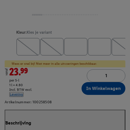
Kleur:
Kies je variant
Wees er snel bij! Niet meer in alle uitvoeringen beschikbaar.
23.99
vanaf
per 5-l
1 l = 4.80
In Winkelwagen
Incl. BTW excl.
Levering
Artikelnummer:
100258508
Beschrijving