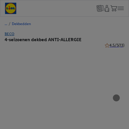
/
Dekbedden
BECO
4-seizoenen dekbed ANTI-ALLERGIE
4.5/5
(13)
4.5 van 5 ster