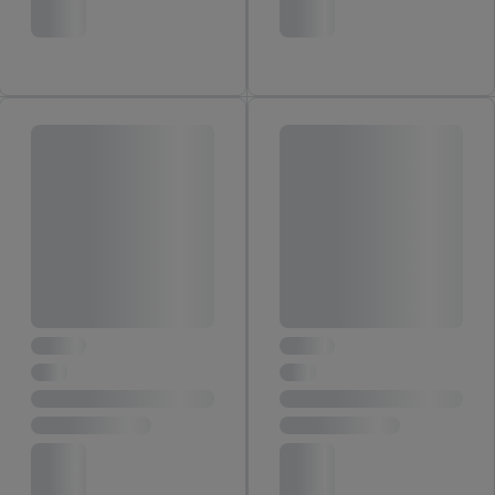
vergelijkbare technieken en met welke verwerkingsdoeleinden
je instemt. Verder kan je er meer informatie vinden over de
gegevensverwerking.
Door te klikken op "Weigeren", kies je voor de optie dat er enkel
technisch noodzakelijke cookies en vergelijkbare technieken
worden gebruikt.
Door op "Akkoord" te klikken, stem je in met alle verwerkingen
voor alle bovengenoemde doeleinden. Meer informatie,
inclusief over de opslagperiode van de gegevens en je recht om
jouw toestemming op elk gewenst moment in te trekken, vind je
in onze
privacyverklaring
.
Je vindt de impressum voor de Lidl
website hier.
Klik
hier
voor meer informatie over de cookies die
wij inzetten.