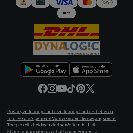
en Lidl-diensten, met behulp van jouw gehashte e-mailadres en
met eventuele andere identifiers of met identifiers waarover
Criteo S.A. beschikt, aan jou kunnen worden toegewezen.
Onder "Aanpassen" kun je aangeven met welke cookies en
vergelijkbare technieken en met welke verwerkingsdoeleinden
je instemt. Verder kan je er meer informatie vinden over de
gegevensverwerking.
Door te klikken op "Weigeren", kies je voor de optie dat er enkel
technisch noodzakelijke cookies en vergelijkbare technieken
worden gebruikt.
Door op "Akkoord" te klikken, stem je in met alle verwerkingen
voor alle bovengenoemde doeleinden. Meer informatie,
inclusief over de opslagperiode van de gegevens en je recht om
jouw toestemming op elk gewenst moment in te trekken, vind je
in onze
privacyverklaring
.
Je vindt de impressum voor de Lidl
Juridische koppelingen
website hier.
Klik
hier
voor meer informatie over de cookies die
Privacyverklaring
Cookieverklaring
Cookies beheren
wij inzetten.
Impressum
Algemene Voorwaarden
Herroepingsrecht
Toegankelijkheidsverklaring
Werken bij Lidl
Klanteninformatie over batterijen Europese