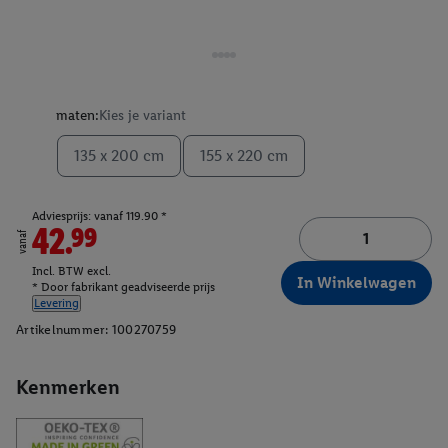
maten:
Kies je variant
135 x 200 cm
155 x 220 cm
Adviesprijs: vanaf 119.90 *
42.99
vanaf
Incl. BTW excl.
In Winkelwagen
* Door fabrikant geadviseerde prijs
Levering
Artikelnummer:
100270759
Kenmerken