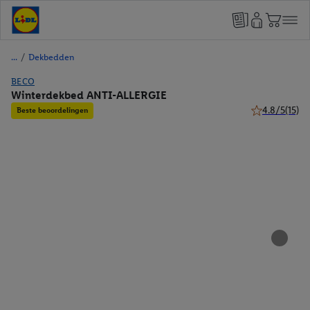
/
Dekbedden
BECO
Winterdekbed ANTI-ALLERGIE
4.8/5
(15)
Beste beoordelingen
4.8 van 5 ster