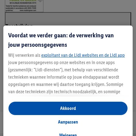
Beschrijving
Voordat we verder gaan: de verwerking van
jouw persoonsgegevens
Wij verwerken als
exploitant van de Lidl websites en de Lidl app
OEKO TEX
jouw persoonsgegevens op onze websites en in onze apps
(gezamenlijk: "Lidl-diensten"), met behulp van verschillende
technieken waarmee informatie op jouw eindapparaat wordt
opgeslagen en waarmee wij daartoe toegang krijgen. Sommige
van deze technieken zijn technisch noodzakelijk, en sommige
technieken worden met jouw toestemming gebruikt voor het
opslaan van voorkeursinstellingen, het verzamelen en
Akkoord
analyseren van statistieken of voor het tonen van
gepersonaliseerde reclame binnen en buiten de Lidl-diensten.
Aanpassen
Lidl Nieuwsbrief
Als je lid bent van het Lidl Plus-programma, dan worden
gegevens over jouw aankoopgedrag in de winkel ook voor de
Weigeren