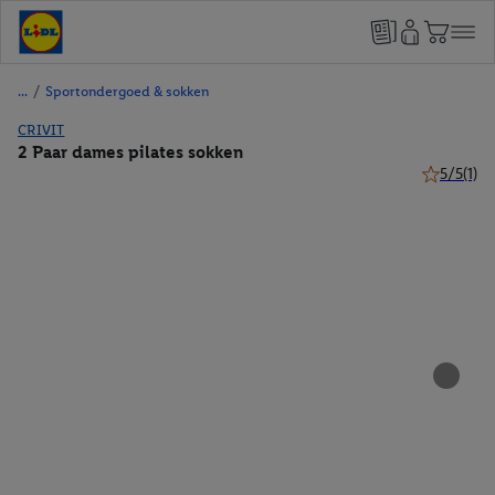
/
Sportondergoed & sokken
CRIVIT
2 Paar dames pilates sokken
5/5
(1)
5 van 5 ste