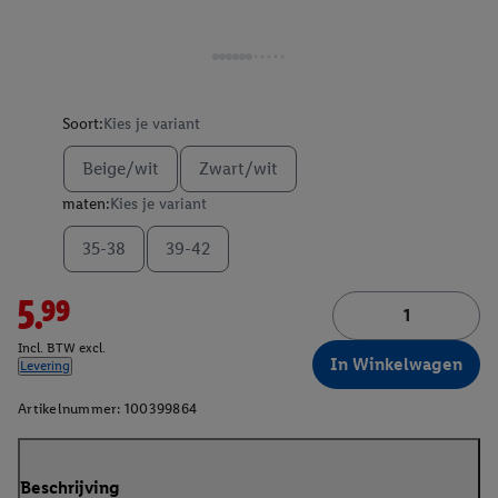
Soort:
Kies je variant
Beige/wit
Zwart/wit
maten:
Kies je variant
35-38
39-42
5.99
Incl. BTW excl.
In Winkelwagen
Levering
Artikelnummer:
100399864
Beschrijving