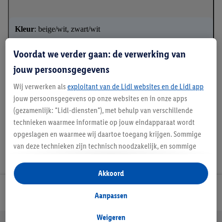
Kleur
: beige/wit, zwart/wit
Kenmerk
: antislip siliconen noppen
Voordat we verder gaan: de verwerking van
jouw persoonsgegevens
Wij verwerken als
exploitant van de Lidl websites en de Lidl app
*RCS – Recycled Claim Standard
jouw persoonsgegevens op onze websites en in onze apps
(gezamenlijk: "Lidl-diensten"), met behulp van verschillende
technieken waarmee informatie op jouw eindapparaat wordt
opgeslagen en waarmee wij daartoe toegang krijgen. Sommige
van deze technieken zijn technisch noodzakelijk, en sommige
technieken worden met jouw toestemming gebruikt voor het
opslaan van voorkeursinstellingen, het verzamelen en
Akkoord
analyseren van statistieken of voor het tonen van
Lidl Nieuwsbrief
gepersonaliseerde reclame binnen en buiten de Lidl-diensten.
Aanpassen
Als je lid bent van het Lidl Plus-programma, dan worden
gegevens over jouw aankoopgedrag in de winkel ook voor de
Weigeren