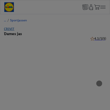
/
Sportjassen
CRIVIT
Dames jas
4.3/5
(9)
4.3 van 5 ste