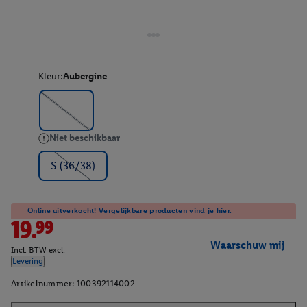
Kleur:
Aubergine
Niet beschikbaar
S (36/38)
Online uitverkocht! Vergelijkbare producten vind je hier.
19.99
Waarschuw mij
Incl. BTW excl.
Levering
Artikelnummer:
100392114002