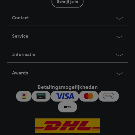
van reclame en als je vervolgens een Lidl Plus-account
Schrijf je in
aanmaakt of inlogt op jouw bestaande Lidl Plus-account, dan
kunnen wij en onze partner Criteo S.A. een speciale online
Contact
identifier maken met het e-mailadres dat je hebt opgegeven in
Lidl Plus, die gebruikt wordt om je te herkennen in diensten van
Service
derden en om je in die diensten gepersonaliseerde reclame te
tonen. Voor dit doel kan jouw gehashte e-mailadres ook worden
samengevoegd met andere identifiers of met identifiers die
Informatie
door Criteo S.A. aan jou zijn toegewezen.
Als je hiervoor toestemming geeft, dan kunnen retargeting
advertenties worden weergegeven voor producten waarin je
Awards
eerder interesse hebt getoond (bijvoorbeeld door het product
Betalingsmogelijkheden
in een winkelmandje van een online winkel te plaatsen maar het
niet te kopen). De retargeting advertenties kunnen op
verschillende eindapparaten en binnen verschillende Lidl-
diensten worden weergegeven, als verschillende eindapparaten
en Lidl-diensten, met behulp van jouw gehashte e-mailadres en
met eventuele andere identifiers of met identifiers waarover
Criteo S.A. beschikt, aan jou kunnen worden toegewezen.