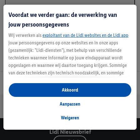
Beschrijving
Voordat we verder gaan: de verwerking van
jouw persoonsgegevens
Wij verwerken als
exploitant van de Lidl websites en de Lidl app
jouw persoonsgegevens op onze websites en in onze apps
(gezamenlijk: "Lidl-diensten"), met behulp van verschillende
technieken waarmee informatie op jouw eindapparaat wordt
opgeslagen en waarmee wij daartoe toegang krijgen. Sommige
van deze technieken zijn technisch noodzakelijk, en sommige
technieken worden met jouw toestemming gebruikt voor het
Lidl Nieuwsbrief
opslaan van voorkeursinstellingen, het verzamelen en
Akkoord
analyseren van statistieken of voor het tonen van
Jouw voordelen bij ons als Lidl webshop klant
gepersonaliseerde reclame binnen en buiten de Lidl-diensten.
Aanpassen
Gratis retourneren
Veilig winkelen
30 dagen bedenktijd
Als je lid bent van het Lidl Plus-programma, dan worden
gegevens over jouw aankoopgedrag in de winkel ook voor de
Weigeren
hiervoor genoemde doeleinden verwerkt.
Lidl Nieuwsbrief
Als je hier toestemming geeft aan ons voor het personaliseren