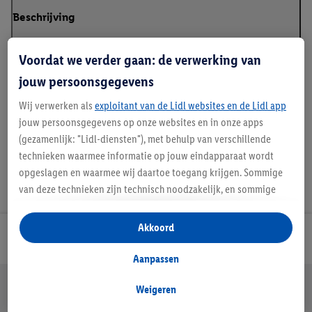
Beschrijving
Voordat we verder gaan: de verwerking van
jouw persoonsgegevens
*RCS – Recycled Claim Standard
Wij verwerken als
exploitant van de Lidl websites en de Lidl app
jouw persoonsgegevens op onze websites en in onze apps
(gezamenlijk: "Lidl-diensten"), met behulp van verschillende
technieken waarmee informatie op jouw eindapparaat wordt
opgeslagen en waarmee wij daartoe toegang krijgen. Sommige
van deze technieken zijn technisch noodzakelijk, en sommige
technieken worden met jouw toestemming gebruikt voor het
opslaan van voorkeursinstellingen, het verzamelen en
Akkoord
Lidl Nieuwsbrief
analyseren van statistieken of voor het tonen van
gepersonaliseerde reclame binnen en buiten de Lidl-diensten.
Aanpassen
Als je lid bent van het Lidl Plus-programma, dan worden
Jouw voordelen bij ons als Lidl webshop klant
gegevens over jouw aankoopgedrag in de winkel ook voor de
Weigeren
Gratis retourneren
Veilig winkelen
30 dagen bedenktijd
hiervoor genoemde doeleinden verwerkt.