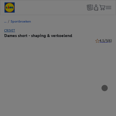
/
Sportbroeken
CRIVIT
Dames short - shaping & verkoelend
4.5/5
(6)
4.5 van 5 ste