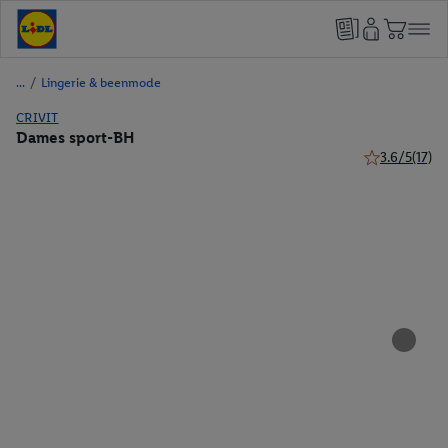
/
Lingerie & beenmode
CRIVIT
Dames sport-BH
3.6/5
(17)
3.6 van 5 ster