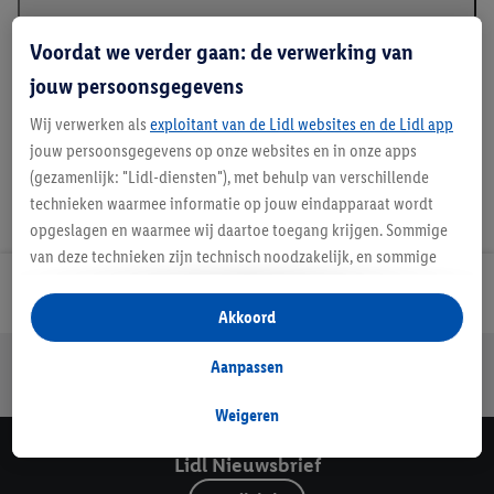
Beschrijving
Voordat we verder gaan: de verwerking van
jouw persoonsgegevens
Wij verwerken als
exploitant van de Lidl websites en de Lidl app
jouw persoonsgegevens op onze websites en in onze apps
(gezamenlijk: "Lidl-diensten"), met behulp van verschillende
technieken waarmee informatie op jouw eindapparaat wordt
opgeslagen en waarmee wij daartoe toegang krijgen. Sommige
van deze technieken zijn technisch noodzakelijk, en sommige
technieken worden met jouw toestemming gebruikt voor het
Lidl Nieuwsbrief
opslaan van voorkeursinstellingen, het verzamelen en
Akkoord
analyseren van statistieken of voor het tonen van
Jouw voordelen bij ons als Lidl webshop klant
gepersonaliseerde reclame binnen en buiten de Lidl-diensten.
Aanpassen
Gratis retourneren
Veilig winkelen
30 dagen bedenktijd
Als je lid bent van het Lidl Plus-programma, dan worden
gegevens over jouw aankoopgedrag in de winkel ook voor de
Weigeren
hiervoor genoemde doeleinden verwerkt.
Lidl Nieuwsbrief
Als je hier toestemming geeft aan ons voor het personaliseren