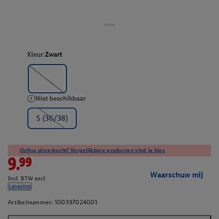
Kleur:
Zwart
Niet beschikbaar
S (36/38)
Online uitverkocht! Vergelijkbare producten vind je hier.
9.99
Waarschuw mij
Incl. BTW excl.
Levering
Artikelnummer:
100397024001