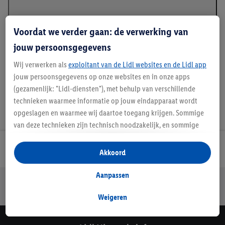
Voordat we verder gaan: de verwerking van
*GRS - Global Recycled Standard
jouw persoonsgegevens
Wij verwerken als
exploitant van de Lidl websites en de Lidl app
jouw persoonsgegevens op onze websites en in onze apps
(gezamenlijk: "Lidl-diensten"), met behulp van verschillende
technieken waarmee informatie op jouw eindapparaat wordt
opgeslagen en waarmee wij daartoe toegang krijgen. Sommige
van deze technieken zijn technisch noodzakelijk, en sommige
technieken worden met jouw toestemming gebruikt voor het
opslaan van voorkeursinstellingen, het verzamelen en
Lidl Nieuwsbrief
Akkoord
analyseren van statistieken of voor het tonen van
gepersonaliseerde reclame binnen en buiten de Lidl-diensten.
Aanpassen
Jouw voordelen bij ons als Lidl webshop klant
Als je lid bent van het Lidl Plus-programma, dan worden
Gratis retourneren
Veilig winkelen
30 dagen bedenktijd
gegevens over jouw aankoopgedrag in de winkel ook voor de
Weigeren
hiervoor genoemde doeleinden verwerkt.
Als je hier toestemming geeft aan ons voor het personaliseren