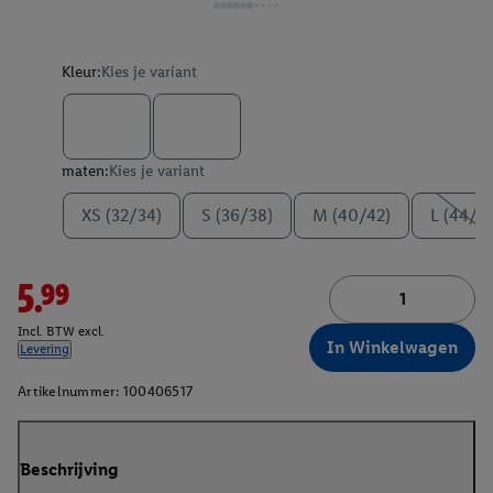
Kleur:
Kies je variant
maten:
Kies je variant
XS (32/34)
S (36/38)
M (40/42)
L (44/4
5.99
Incl. BTW excl.
In Winkelwagen
Levering
Artikelnummer:
100406517
Beschrijving