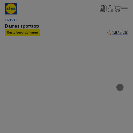
CRIVIT
Dames sporttop
4.8/5
(26)
Beste beoordelingen
4.8 van 5 ster