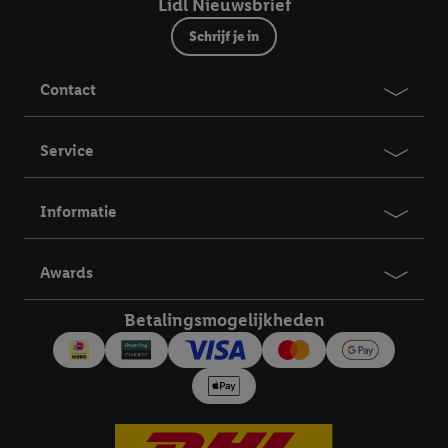
Lidl Nieuwsbrief
van reclame en als je vervolgens een Lidl Plus-account
Schrijf je in
aanmaakt of inlogt op jouw bestaande Lidl Plus-account, dan
kunnen wij en onze partner Criteo S.A. een speciale online
identifier maken met het e-mailadres dat je hebt opgegeven in
Contact
Lidl Plus, die gebruikt wordt om je te herkennen in diensten van
derden en om je in die diensten gepersonaliseerde reclame te
Service
tonen. Voor dit doel kan jouw gehashte e-mailadres ook worden
samengevoegd met andere identifiers of met identifiers die
door Criteo S.A. aan jou zijn toegewezen.
Informatie
Als je hiervoor toestemming geeft, dan kunnen retargeting
advertenties worden weergegeven voor producten waarin je
Awards
eerder interesse hebt getoond (bijvoorbeeld door het product
in een winkelmandje van een online winkel te plaatsen maar het
Betalingsmogelijkheden
niet te kopen). De retargeting advertenties kunnen op
verschillende eindapparaten en binnen verschillende Lidl-
diensten worden weergegeven, als verschillende eindapparaten
en Lidl-diensten, met behulp van jouw gehashte e-mailadres en
met eventuele andere identifiers of met identifiers waarover