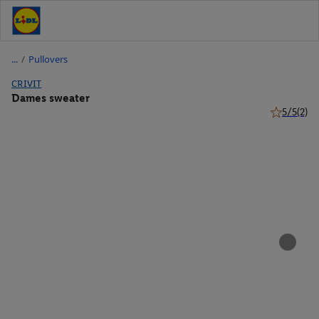
/
Pullovers
CRIVIT
Dames sweater
5/5
(2)
5 van 5 ste