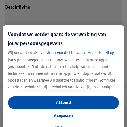
Beschrijving
Voordat we verder gaan: de verwerking van
Details over productveiligheid
jouw persoonsgegevens
Wij verwerken als
exploitant van de Lidl websites en de Lidl app
jouw persoonsgegevens op onze websites en in onze apps
(gezamenlijk: "Lidl-diensten"), met behulp van verschillende
technieken waarmee informatie op jouw eindapparaat wordt
opgeslagen en waarmee wij daartoe toegang krijgen. Sommige
van deze technieken zijn technisch noodzakelijk, en sommige
technieken worden met jouw toestemming gebruikt voor het
Lidl Nieuwsbrief
opslaan van voorkeursinstellingen, het verzamelen en
Akkoord
analyseren van statistieken of voor het tonen van
gepersonaliseerde reclame binnen en buiten de Lidl-diensten.
Jouw voordelen bij ons als Lidl webshop klant
Aanpassen
Als je lid bent van het Lidl Plus-programma, dan worden
Gratis retourneren
Veilig winkelen
30 dagen bedenktijd