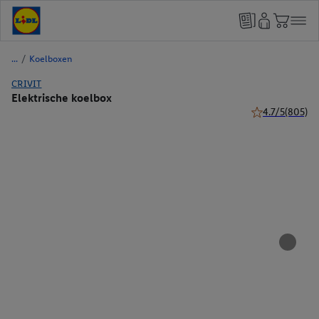
/
Koelboxen
CRIVIT
Elektrische koelbox
4.7/5
(805)
4.7 van 5 sterre