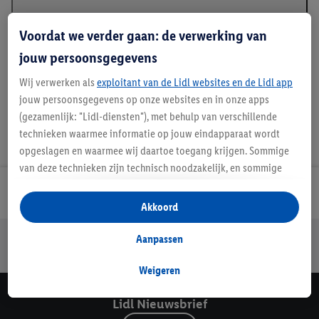
Voordat we verder gaan: de verwerking van
Handleidingen en downloads
jouw persoonsgegevens
Wij verwerken als
exploitant van de Lidl websites en de Lidl app
jouw persoonsgegevens op onze websites en in onze apps
(gezamenlijk: "Lidl-diensten"), met behulp van verschillende
technieken waarmee informatie op jouw eindapparaat wordt
opgeslagen en waarmee wij daartoe toegang krijgen. Sommige
van deze technieken zijn technisch noodzakelijk, en sommige
technieken worden met jouw toestemming gebruikt voor het
Lidl Nieuwsbrief
opslaan van voorkeursinstellingen, het verzamelen en
Akkoord
analyseren van statistieken of voor het tonen van
gepersonaliseerde reclame binnen en buiten de Lidl-diensten.
Jouw voordelen bij ons als Lidl webshop klant
Aanpassen
Als je lid bent van het Lidl Plus-programma, dan worden
Gratis retourneren
Veilig winkelen
30 dagen bedenktijd
gegevens over jouw aankoopgedrag in de winkel ook voor de
Weigeren
hiervoor genoemde doeleinden verwerkt.
Lidl Nieuwsbrief
Als je hier toestemming geeft aan ons voor het personaliseren