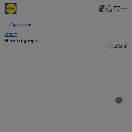
/
Sportjassen
CRIVIT
Heren regenjas
4.3/5
(18)
4.3 van 5 ster