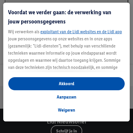
Beschrijving
Voordat we verder gaan: de verwerking van
jouw persoonsgegevens
Wij verwerken als
exploitant van de Lidl websites en de Lidl app
jouw persoonsgegevens op onze websites en in onze apps
(gezamenlijk: "Lidl-diensten"), met behulp van verschillende
technieken waarmee informatie op jouw eindapparaat wordt
opgeslagen en waarmee wij daartoe toegang krijgen. Sommige
van deze technieken zijn technisch noodzakelijk, en sommige
technieken worden met jouw toestemming gebruikt voor het
Lidl Nieuwsbrief
opslaan van voorkeursinstellingen, het verzamelen en
Akkoord
analyseren van statistieken of voor het tonen van
Jouw voordelen bij ons als Lidl webshop klant
gepersonaliseerde reclame binnen en buiten de Lidl-diensten.
Aanpassen
Gratis retourneren
Veilig winkelen
30 dagen bedenktijd
Als je lid bent van het Lidl Plus-programma, dan worden
gegevens over jouw aankoopgedrag in de winkel ook voor de
Weigeren
hiervoor genoemde doeleinden verwerkt.
Lidl Nieuwsbrief
Als je hier toestemming geeft aan ons voor het personaliseren
Schrijf je in
van reclame en als je vervolgens een Lidl Plus-account