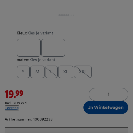
Kleur:
Kies je variant
maten:
Kies je variant
S
M
L
XL
XXL
19.99
Incl. BTW excl.
In Winkelwagen
Levering
Artikelnummer:
100392238