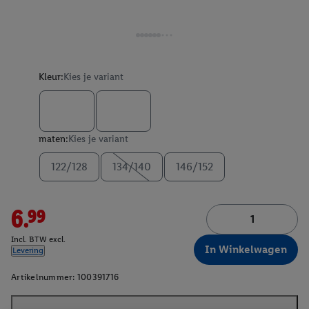
Kleur:
Kies je variant
maten:
Kies je variant
122/128
134/140
146/152
6.99
Incl. BTW excl.
In Winkelwagen
Levering
Artikelnummer:
100391716