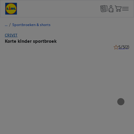
/
Sportbroeken & shorts
CRIVIT
Korte kinder sportbroek
5/5
(2)
5 van 5 ste