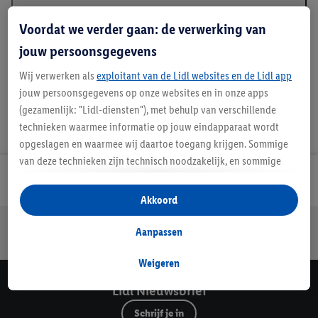
Beschrijving
Voordat we verder gaan: de verwerking van
jouw persoonsgegevens
Wij verwerken als
exploitant van de Lidl websites en de Lidl app
jouw persoonsgegevens op onze websites en in onze apps
(gezamenlijk: "Lidl-diensten"), met behulp van verschillende
technieken waarmee informatie op jouw eindapparaat wordt
opgeslagen en waarmee wij daartoe toegang krijgen. Sommige
van deze technieken zijn technisch noodzakelijk, en sommige
technieken worden met jouw toestemming gebruikt voor het
Lidl Nieuwsbrief
opslaan van voorkeursinstellingen, het verzamelen en
Akkoord
analyseren van statistieken of voor het tonen van
Jouw voordelen bij ons als Lidl webshop klant
gepersonaliseerde reclame binnen en buiten de Lidl-diensten.
Aanpassen
Gratis retourneren
Veilig winkelen
30 dagen bedenktijd
Als je lid bent van het Lidl Plus-programma, dan worden
gegevens over jouw aankoopgedrag in de winkel ook voor de
Weigeren
hiervoor genoemde doeleinden verwerkt.
Lidl Nieuwsbrief
Als je hier toestemming geeft aan ons voor het personaliseren
Schrijf je in
van reclame en als je vervolgens een Lidl Plus-account