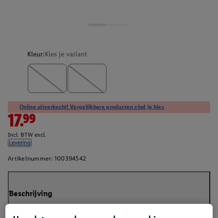
Kleur:
Kies je variant
Online uitverkocht! Vergelijkbare producten vind je hier.
17.99
Incl. BTW excl.
Levering
Artikelnummer:
100394542
Beschrijving