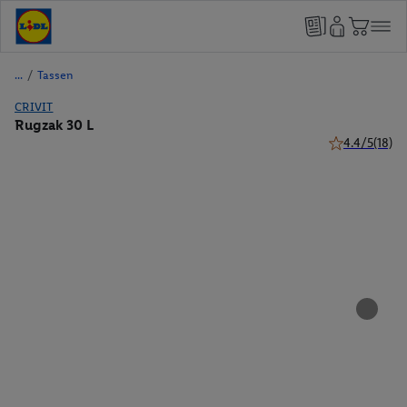
/
Tassen
CRIVIT
Rugzak 30 L
4.4/5
(18)
4.4 van 5 ster